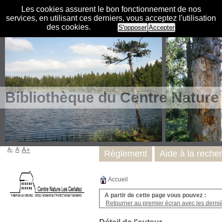
Les cookies assurent le bon fonctionnement de nos
services, en utilisant ces derniers, vous acceptez l'utilisation
des cookies.
S'opposer
Accepter
Bibliothèque du Centre Nature
A-
A
A+
Règlement
Aide à la reche
Accueil
A partir de cette page vous pouvez :
Retourner au premier écran avec les dernièr