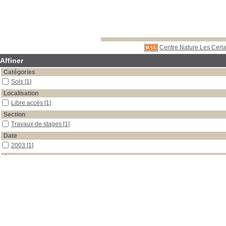
Centre Nature Les Cerla
Affiner
Catégories
Sols
[1]
Localisation
Libre accès
[1]
Section
Travaux de stages
[1]
Date
2003
[1]
Auteur
Kohler
[1]