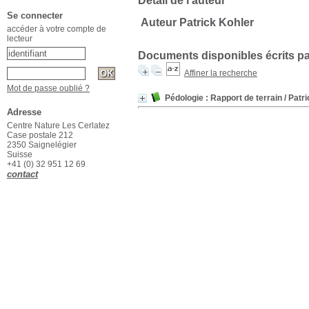
Détail de l'auteur
Se connecter
Auteur Patrick Kohler
accéder à votre compte de
lecteur
Documents disponibles écrits pa
Affiner la recherche
Mot de passe oublié ?
Pédologie : Rapport de terrain
/ Patr
Adresse
Centre Nature Les Cerlatez
Case postale 212
2350 Saignelégier
Suisse
+41 (0) 32 951 12 69
contact