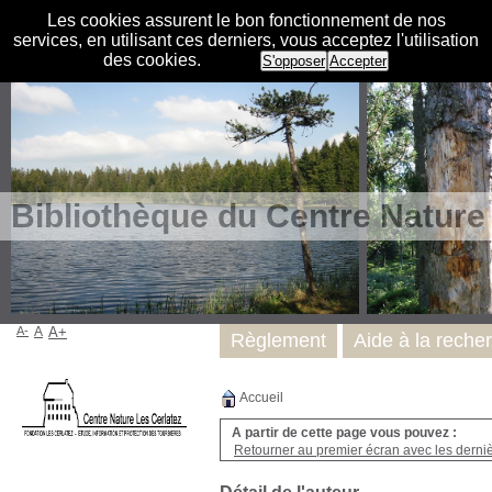
Les cookies assurent le bon fonctionnement de nos
services, en utilisant ces derniers, vous acceptez l'utilisation
des cookies.
S'opposer
Accepter
Bibliothèque du Centre Nature
A-
A
A+
Règlement
Aide à la reche
Accueil
A partir de cette page vous pouvez :
Retourner au premier écran avec les dernièr