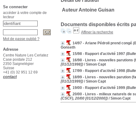
Détail de l'auteur
Se connecter
Auteur Antoine Guisan
accéder à votre compte de
lecteur
Documents disponibles écrits pa
Affiner la recherche
Mot de passe oublié ?
14/97 - Ariane Pédroli prend congé
(B
Gonseth
Adresse
15/98 - Rapport d'activité 1997
(Bulle
Centre Nature Les Cerlatez
Case postale 212
16/98 - Livres - nouvelles parutions (
2350 Saignelégier
[01/12/1998])
/ Simon Capt
Suisse
17/99 - Rapport d'activité 1998
(Bulle
+41 (0) 32 951 12 69
contact
18/99 - Livres - nouvelles parution (f
[01/12/1999])
/ Simon Capt
19/00 - Rapport d'activité 1999
(Bulle
20/00 - Livres - milieux naturels de s
(CSCF), 20/00 [01/12/2000])
/ Simon Capt