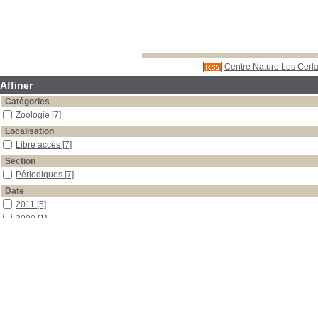
Centre Nature Les Cerla
Affiner
Catégories
Zoologie
[7]
Localisation
Libre accès
[7]
Section
Périodiques
[7]
Date
2011
[5]
2000
[1]
1998
[1]
Auteur
Capt
[6]
Gonseth
[1]