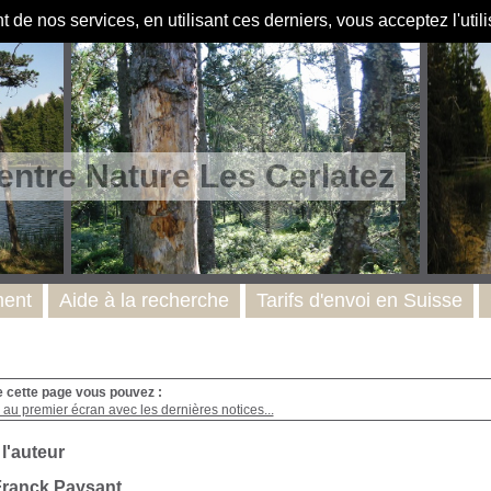
de nos services, en utilisant ces derniers, vous acceptez l'util
entre Nature Les Cerlatez
ent
Aide à la recherche
Tarifs d'envoi en Suisse
e cette page vous pouvez :
au premier écran avec les dernières notices...
 l'auteur
Franck Paysant