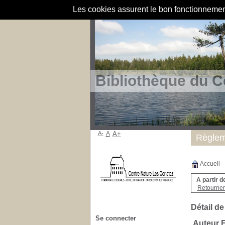
Les cookies assurent le bon fonctionnement 
Bibliothèque du C
A-
A
A+
Règlem
Accueil
A partir d
Retourner 
Détail de
Se connecter
Auteur 