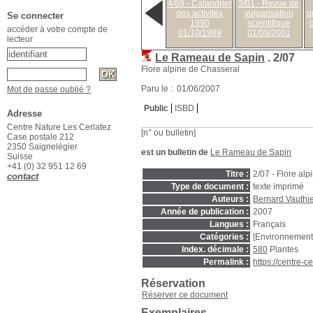
4/89 - Calandrier
3/01 - Revue de
des activités
vulgarisation
q
Se connecter
1990
scientifique
accéder à votre compte de
01/10/1989
01/09/2001
lecteur
Le Rameau de Sapin
.
2/07
Flore alpine de Chasseral
Paru le : 01/06/2007
Mot de passe oublié ?
Public
ISBD
Adresse
Centre Nature Les Cerlatez
[n° ou bulletin]
Case postale 212
2350 Saignelégier
est un bulletin de
Le Rameau de Sapin
Suisse
+41 (0) 32 951 12 69
Titre :
2/07 - Flore al
contact
Type de document :
texte imprimé
Auteurs :
Bernard Vauthie
Année de publication :
2007
Langues :
Français
Catégories :
[Environnement
Index. décimale :
580
Plantes
Permalink :
https://centre-
Réservation
Réserver ce document
Exemplaires