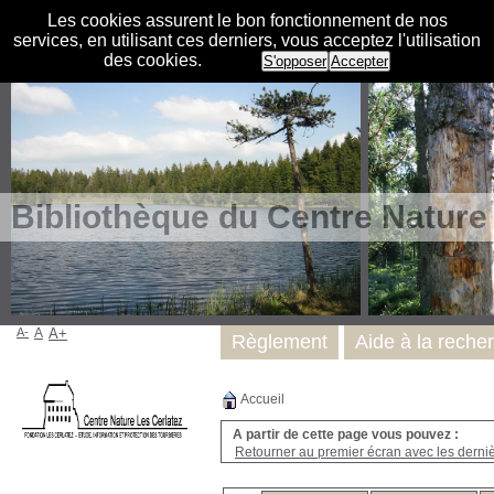
Les cookies assurent le bon fonctionnement de nos
services, en utilisant ces derniers, vous acceptez l'utilisation
des cookies.
S'opposer
Accepter
Bibliothèque du Centre Nature
A-
A
A+
Règlement
Aide à la reche
Accueil
A partir de cette page vous pouvez :
Retourner au premier écran avec les dernièr