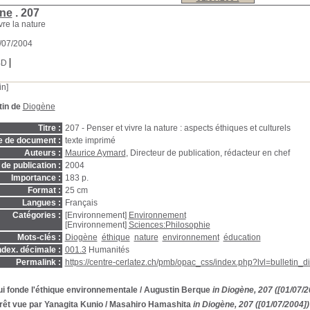
ne
.
207
vre la nature
1/07/2004
BD
in]
tin de
Diogène
Titre :
207 - Penser et vivre la nature : aspects éthiques et culturels
e de document :
texte imprimé
Auteurs :
Maurice Aymard
, Directeur de publication, rédacteur en chef
de publication :
2004
Importance :
183 p.
Format :
25 cm
Langues :
Français
Catégories :
[Environnement]
Environnement
[Environnement]
Sciences:Philosophie
Mots-clés :
Diogène
éthique
nature
environnement
éducation
ndex. décimale :
001.3
Humanités
Permalink :
https://centre-cerlatez.ch/pmb/opac_css/index.php?lvl=bulletin_
i fonde l'éthique environnementale
/ Augustin Berque
in Diogène, 207 ([01/07/2
rêt vue par Yanagita Kunio
/ Masahiro Hamashita
in Diogène, 207 ([01/07/2004])