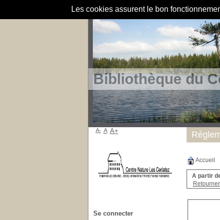
Les cookies assurent le bon fonctionnement 
Bibliothèque du C
A-
A
A+
Règlem
Accueil
A partir d
Retourner 
Se connecter