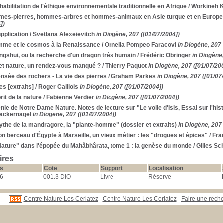
habilitation de l'éthique environnementale traditionnelle en Afrique
/ Workineh 
es-pierres, hommes-arbres et hommes-animaux en Asie turque et en Europe 
])
pplication
/ Svetlana Alexeievitch
in Diogène, 207 ([01/07/2004])
mme et le cosmos à la Renaissance
/ Ornella Pompeo Faracovi
in Diogène, 207 
ngshui, ou la recherche d'un dragon très humain
/ Frédéric Obringer
in Diogène,
 et nature, un rendez-vous manqué ?
/ Thierry Paquot
in Diogène, 207 ([01/07/20
nsée des rochers - La vie des pierres
/ Graham Parkes
in Diogène, 207 ([01/07
es [extraits]
/ Roger Caillois
in Diogène, 207 ([01/07/2004])
rit de la nature
/ Fabienne Verdier
in Diogène, 207 ([01/07/2004])
nie de Notre Dame Nature. Notes de lecture sur "Le voile d'Isis, Essai sur l'his
ackernagel
in Diogène, 207 ([01/07/2004])
the de la mandragore, la "plante-homme" (dossier et extraits)
in Diogène, 207 
n berceau d'Égypte à Marseille, un vieux métier : les "drogues et épices"
/ Fra
Nature" dans l'épopée du Mahâbhârata, tome 1 : la genèse du monde
/ Gilles Sc
ires
s
Cote
Support
Localisation
6
001.3 DIO
Livre
Réserve
Centre Nature Les Cerlatez
Centre Nature Les Cerlatez
Faire une rec