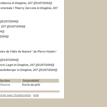
Kelbessa
in Diogène, 207 ([01/07/2004])
orientale
/ Thierry Zarcone
in Diogène, 207
([01/07/2004])
 207 ([01/07/2004])
04])
/2004])
toire de l'idée de Nature" de Pierre Hadot
/
([01/07/2004])
ncis Laget
in Diogène, 207 ([01/07/2004])
haufelberger
in Diogène, 207 ([01/07/2004])
Section
Disponibilité
Réserve
Exclu du prêt
herche avec DuckDuckGo
pmb