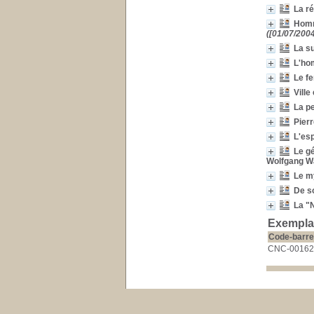
La ré
Homm
([01/07/2004
La su
L'ho
Le fe
Ville
La pe
Pierr
L'esp
Le gé
Wolfgang W
Le my
De so
La "
Exempla
Code-barre
CNC-00162