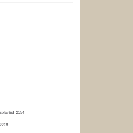
display&id=2154
004])