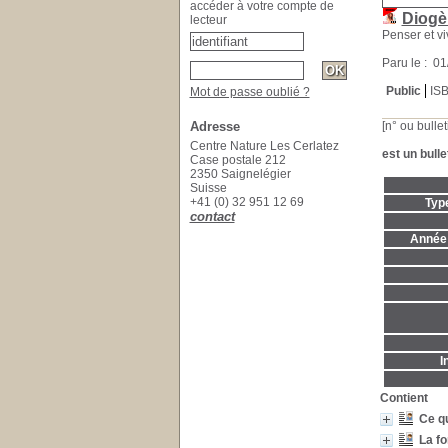
accéder à votre compte de
Diogè
lecteur
Penser et vi
Paru le : 0
Public
IS
Mot de passe oublié ?
Adresse
[n° ou bullet
Centre Nature Les Cerlatez
est un bulle
Case postale 212
2350 Saignelégier
Suisse
+41 (0) 32 951 12 69
Typ
contact
Année 
I
Contient
Ce qu
La fo