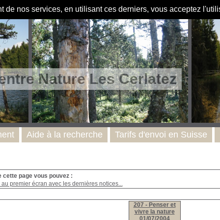
de nos services, en utilisant ces derniers, vous acceptez l'util
entre Nature Les Cerlatez
ent
Aide à la recherche
Tarifs d'envoi en Suisse
e cette page vous pouvez :
au premier écran avec les dernières notices...
207 - Penser et
vivre la nature
01/07/2004