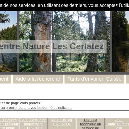
de nos services, en utilisant ces derniers, vous acceptez l'util
entre Nature Les Cerlatez
ent
Aide à la recherche
Tarifs d'envoi en Suisse
e cette page vous pouvez :
au premier écran avec les dernières notices...
 - Dangers
3/07 - La ville en
4/07 - De l'air
1/08 - La
2/08 -
els prévenir
mouvement
01/11/2007
technique au
L'agriculture c'
t la peine
01/09/2007
service de
vital