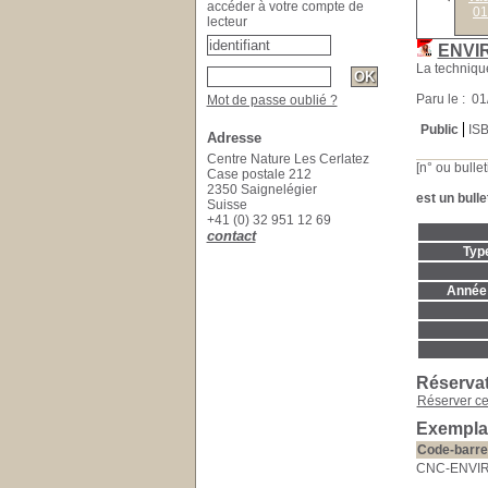
accéder à votre compte de
01
lecteur
ENVI
La techniqu
Paru le : 0
Mot de passe oublié ?
Public
IS
Adresse
Centre Nature Les Cerlatez
[n° ou bullet
Case postale 212
2350 Saignelégier
est un bulle
Suisse
+41 (0) 32 951 12 69
contact
Typ
Année 
Réserva
Réserver c
Exempla
Code-barre
CNC-ENVI