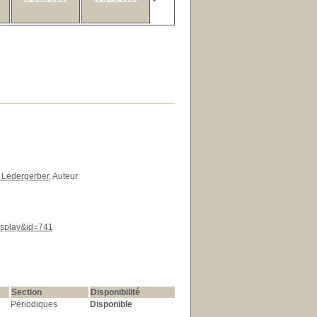
 Ledergerber
, Auteur
display&id=741
Section
Disponibilité
Périodiques
Disponible