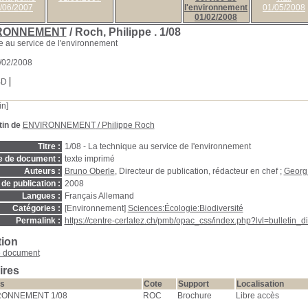
/06/2007
l'environnement
01/05/2008
01/02/2008
RONNEMENT
/ Roch, Philippe .
1/08
e au service de l'environnement
1/02/2008
BD
in]
tin de
ENVIRONNEMENT
/ Philippe Roch
Titre :
1/08 - La technique au service de l'environnement
e de document :
texte imprimé
Auteurs :
Bruno Oberle
, Directeur de publication, rédacteur en chef ;
Georg
de publication :
2008
Langues :
Français Allemand
Catégories :
[Environnement]
Sciences:Écologie:Biodiversité
Permalink :
https://centre-cerlatez.ch/pmb/opac_css/index.php?lvl=bulletin_
tion
e document
ires
s
Cote
Support
Localisation
RONNEMENT 1/08
ROC
Brochure
Libre accès