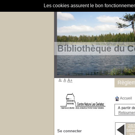
Les cookies assurent le bon fonctionnement 
Bibliothèque du C
A-
A
A+
Règlem
Accueil
A partir d
Retourner 
2/07
natur
Se connecter
vau