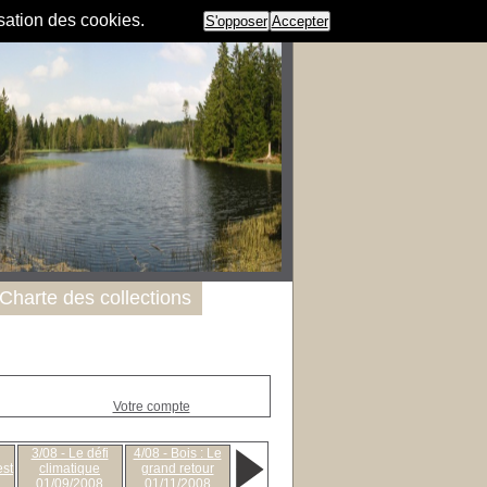
isation des cookies.
S'opposer
Accepter
Charte des collections
Votre compte
3/08 - Le défi
4/08 - Bois : Le
est
climatique
grand retour
01/09/2008
01/11/2008