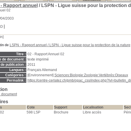
- Rapport annuel
/ LSPN - Ligue suisse pour la protection d
uel 02
1/04/2003
BD
in]
tin de
LSPN - Rapport annuel
/ LSPN - Ligue suisse pour la protection de la nature
Titre :
02 - Rapport Annuel 02
e de document :
texte imprimé
de publication :
2011
Langues :
Français Allemand
Catégories :
[Environnement]
Sciences:Biologie:Zoologie:Vertébrés:Oiseaux
Permalink :
https://centre-cerlatez.ch/pmb/opac_css/index.php?lvl=bulletin_
tion
e document
ires
s
Cote
Support
Localisation
Sec
02
598 LSP
Brochure
Libre accès
Péri