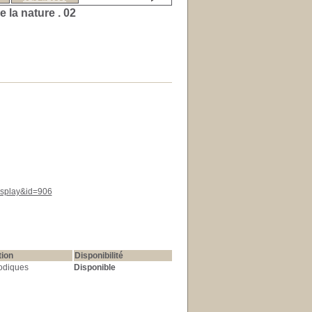
e la nature .
02
display&id=906
tion
Disponibilité
odiques
Disponible