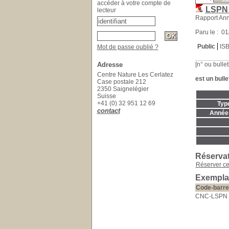
accéder à votre compte de
LSPN 
lecteur
Rapport Ann
Paru le : 0
Public
IS
Mot de passe oublié ?
Adresse
[n° ou bullet
Centre Nature Les Cerlatez
est un bulle
Case postale 212
2350 Saignelégier
Suisse
+41 (0) 32 951 12 69
Typ
contact
Année 
Réserva
Réserver c
Exempla
Code-barre
CNC-LSPN 