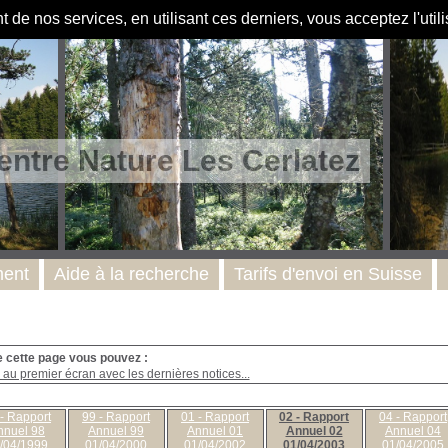
de nos services, en utilisant ces derniers, vous acceptez l'util
entre Nature Les Cerlatez
ent
Aide à la recherche
Tarifs d'envoi en Suisse
e cette page vous pouvez :
au premier écran avec les dernières notices...
- Rapport
99 - Rapport
01 - Rapport
02 - Rapport
04 - Rapport
nnuel 98
Annuel 99
Annuel 01
Annuel 02
Annuel 04
/04/1999
01/04/2000
01/04/2002
01/04/2003
01/04/2005