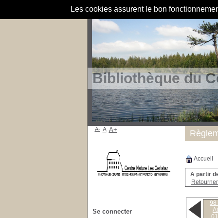
Les cookies assurent le bon fonctionnement 
Bibliothèque du C
A-
A
A+
Règlem
Accueil
A partir d
Retourner 
98 
A
Se connecter
01