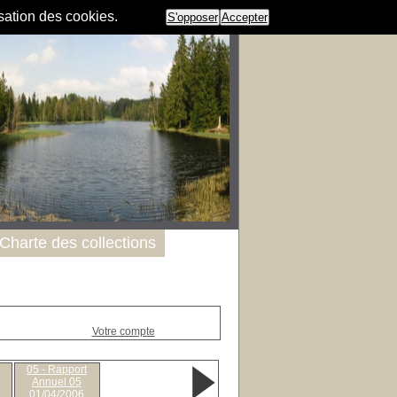
isation des cookies.
S'opposer
Accepter
Charte des collections
Votre compte
05 - Rapport
Annuel 05
01/04/2006