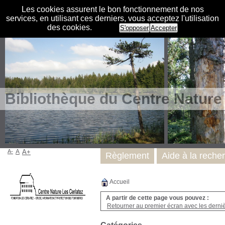
Les cookies assurent le bon fonctionnement de nos
services, en utilisant ces derniers, vous acceptez l'utilisation
des cookies.
S'opposer
Accepter
Bibliothèque du Centre Nature
A-
A
A+
Règlement
Aide à la reche
Accueil
A partir de cette page vous pouvez :
Retourner au premier écran avec les dernièr