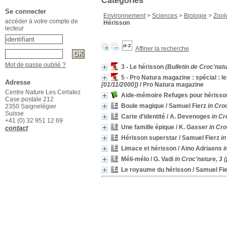
Catégories
Se connecter
Environnement
>
Sciences
>
Biologie
>
Zool
accéder à votre compte de
Hérisson
lecteur
Affiner la recherche
Mot de passe oublié ?
3 - Le hérisson
(Bulletin de Croc'natu
5 - Pro Natura magazine : spécial : l
Adresse
[01/11/2000])
/ Pro Natura magazine
Centre Nature Les Cerlatez
Aide-mémoire Refuges pour hérisso
Case postale 212
Boule magique
/ Samuel Fierz
in Cro
2350 Saignelégier
Suisse
Carte d'identité
/ A. Devenoges
in Cr
+41 (0) 32 951 12 69
Une famille épique
/ K. Gasser
in Cro
contact
Hérisson superstar
/ Samuel Fierz
in
Limace et hérisson
/ Aino Adriaens
i
Méli-mélo
/ G. Vadi
in Croc'nature, 3 
Le royaume du hérisson
/ Samuel Fi