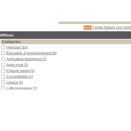
Centre Nature Les Cerla
Affiner
Catégories
Hérisson
[10]
Éducation à l'environnement
[8]
Agriculture biologique
[1]
Aigle royal
[1]
Chauve-souris
[1]
Coccinellidés
[1]
Limace
[1]
Lutte biologique
[1]
Lynx
[1]
Mammifères placentaires
[1]
Protection de l'environnement
[1]
Localisation
Libre accès
[10]
Section
Boîtes et classeurs
[1]