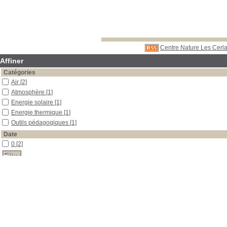
Centre Nature Les Cerla
Affiner
Catégories
Air
[2]
Atmosphère
[1]
Energie solaire
[1]
Energie thermique
[1]
Outils pédagogiques
[1]
Date
0
[2]