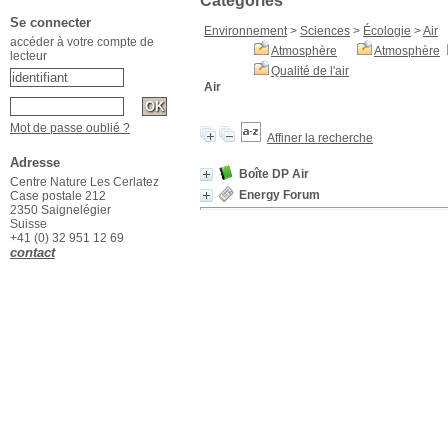
Catégories
Se connecter
Environnement
>
Sciences
>
Écologie
>
Air
accéder à votre compte de
Atmosphère
Atmosphère
lecteur
Qualité de l'air
Air
Mot de passe oublié ?
Affiner la recherche
Adresse
Boîte DP Air
Centre Nature Les Cerlatez
Energy Forum
Case postale 212
2350 Saignelégier
Suisse
+41 (0) 32 951 12 69
contact