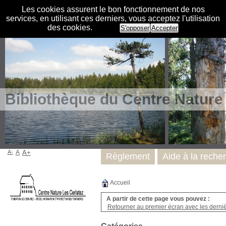
Les cookies assurent le bon fonctionnement de nos
services, en utilisant ces derniers, vous acceptez l'utilisation
des cookies.
S'opposer
Accepter
Bibliothèque du Centre Nature
A-
A
A+
Règlement
Aide à la reche
Accueil
A partir de cette page vous pouvez :
Retourner au premier écran avec les dernièr