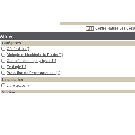
Centre Nature Les Cerla
Affiner
Catégories
Généralités
[7]
Biologie et biochimie du Doubs
[1]
Caractéristiques physiques
[1]
Écologie
[1]
Protection de l'environnement
[1]
Localisation
Libre accès
[7]
Section
Boîtes et classeurs
[1]
Documentaires
[4]
Périodiques
[1]
Plateforme Doubs
[1]
Date
2011
[1]