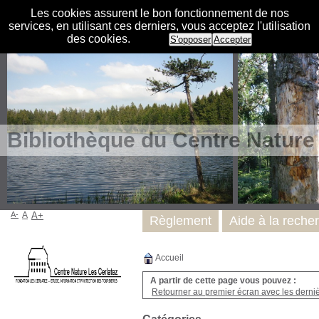
Les cookies assurent le bon fonctionnement de nos
services, en utilisant ces derniers, vous acceptez l'utilisation
des cookies.
S'opposer
Accepter
Bibliothèque du Centre Nature
A-
A
A+
Règlement
Aide à la reche
Accueil
A partir de cette page vous pouvez :
Retourner au premier écran avec les dernièr