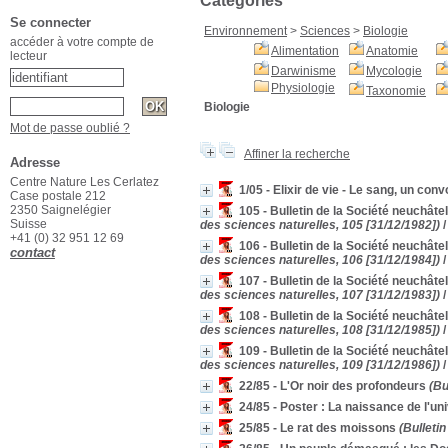
Catégories
Se connecter
Environnement
>
Sciences
>
Biologie
accéder à votre compte de
Alimentation
Anatomie
lecteur
Darwinisme
Mycologie
Physiologie
Taxonomie
Biologie
Mot de passe oublié ?
Affiner la recherche
Adresse
Centre Nature Les Cerlatez
1/05 - Elixir de vie - Le sang, un con
Case postale 212
2350 Saignelégier
105 - Bulletin de la Société neuchât
Suisse
des sciences naturelles, 105 [31/12/1982])
/
+41 (0) 32 951 12 69
106 - Bulletin de la Société neuchât
contact
des sciences naturelles, 106 [31/12/1984])
/
107 - Bulletin de la Société neuchât
des sciences naturelles, 107 [31/12/1983])
/
108 - Bulletin de la Société neuchât
des sciences naturelles, 108 [31/12/1985])
/
109 - Bulletin de la Société neuchât
des sciences naturelles, 109 [31/12/1986])
/
22/85 - L'Or noir des profondeurs
(Bu
24/85 - Poster : La naissance de l'un
25/85 - Le rat des moissons
(Bulletin