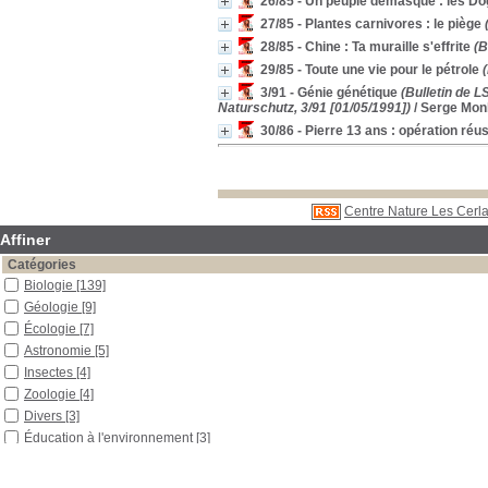
26/85 - Un peuple démasqué : les D
27/85 - Plantes carnivores : le piège
(
28/85 - Chine : Ta muraille s'effrite
(B
29/85 - Toute une vie pour le pétrole
(
3/91 - Génie génétique
(Bulletin de L
Naturschutz, 3/91 [01/05/1991])
/ Serge Mon
30/86 - Pierre 13 ans : opération réu
Centre Nature Les Cerla
Affiner
Catégories
Biologie
[139]
Géologie
[9]
Écologie
[7]
Astronomie
[5]
Insectes
[4]
Zoologie
[4]
Divers
[3]
Éducation à l'environnement
[3]
Histoire
[3]
Biodiversité
[2]