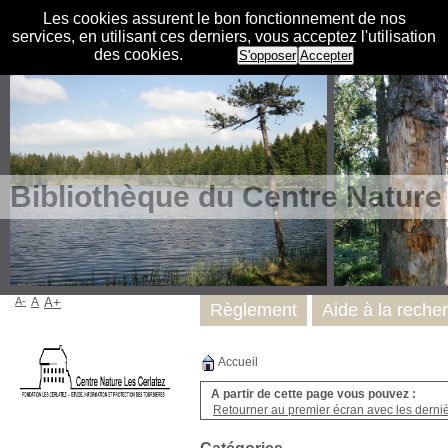
Les cookies assurent le bon fonctionnement de nos
services, en utilisant ces derniers, vous acceptez l'utilisation
des cookies.
S'opposer
Accepter
Bibliothèque du Centre Nature
A-
A
A+
Règlement
Aide à la reche
Accueil
A partir de cette page vous pouvez :
Retourner au premier écran avec les dernièr