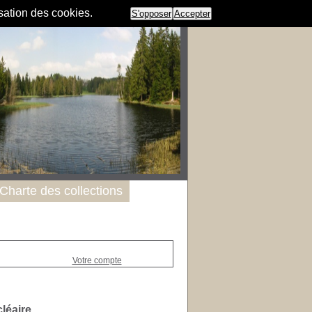
isation des cookies.
S'opposer
Accepter
Charte des collections
Votre compte
léaire