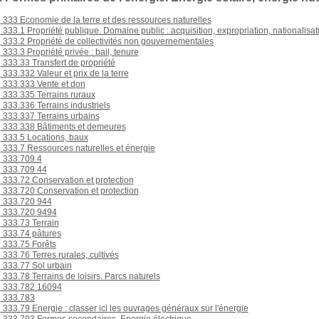
333 Economie de la terre et des ressources naturelles
333.1 Propriété publique. Domaine public : acquisition, expropriation, nationalisat
333.2 Propriété de collectivités non gouvernementales
333.3 Propriété privée : bail, tenure
333.33 Transfert de propriété
333.332 Valeur et prix de la terre
333.333 Vente et don
333.335 Terrains ruraux
333.336 Terrains industriels
333.337 Terrains urbains
333.338 Bâtiments et demeures
333.5 Locations, baux
333.7 Ressources naturelles et énergie
333.709 4
333.709 44
333.72 Conservation et protection
333.720 Conservation et protection
333.720 944
333.720 9494
333.73 Terrain
333.74 pâtures
333.75 Forêts
333.76 Terres rurales, cultivés
333.77 Sol urbain
333.78 Terrains de loisirs. Parcs naturels
333.782 16094
333.783
333.79 Energie : classer ici les ouvrages généraux sur l'énergie