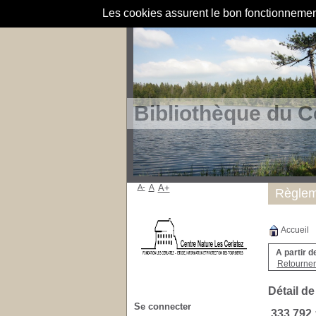
Les cookies assurent le bon fonctionnement 
Bibliothèque du C
A-
A
A+
Règlem
Accueil
A partir d
Retourner 
Détail de
Se connecter
333.792 