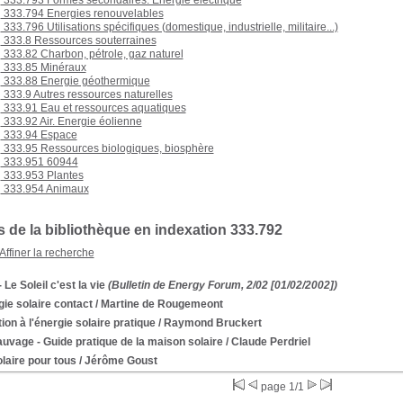
333.793 Formes secondaires. Energie électrique
333.794 Energies renouvelables
333.796 Utilisations spécifiques (domestique, industrielle, militaire...)
333.8 Ressources souterraines
333.82 Charbon, pétrole, gaz naturel
333.85 Minéraux
333.88 Energie géothermique
333.9 Autres ressources naturelles
333.91 Eau et ressources aquatiques
333.92 Air. Energie éolienne
333.94 Espace
333.95 Ressources biologiques, biosphère
333.951 60944
333.953 Plantes
333.954 Animaux
 de la bibliothèque en indexation 333.792
Affiner la recherche
- Le Soleil c'est la vie
(Bulletin de Energy Forum, 2/02 [01/02/2002])
ie solaire contact
/ Martine de Rougemeont
ation à l'énergie solaire pratique
/ Raymond Bruckert
uvage - Guide pratique de la maison solaire
/ Claude Perdriel
laire pour tous
/ Jérôme Goust
page 1/1