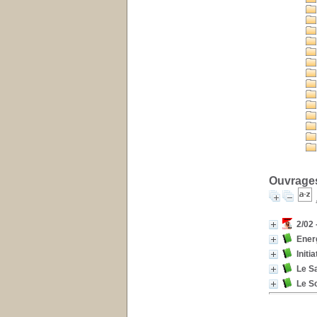
Ouvrages
2/02 
Energ
Initi
Le Sa
Le So