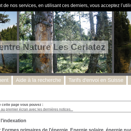
de nos services, en utilisant ces derniers, vous acceptez l'util
entre Nature Les Cerlatez
ent
Aide à la recherche
Tarifs d'envoi en Suisse
e cette page vous pouvez :
au premier écran avec les dernières notices...
 l'indexation
: Formes primaires de l'énergie. Energie solaire, énergie nuc