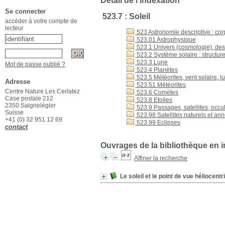
Détail de l'indexation
Se connecter
523.7 : Soleil
accéder à votre compte de
lecteur
523 Astronomie descriptive : co
523.01 Astrophysique
523.1 Univers (cosmologie), des
523.2 Système solaire : structure
523.3 Lune
Mot de passe oublié ?
523.4 Planètes
523.5 Météorites, vent solaire, 
Adresse
523.51 Météorites
Centre Nature Les Cerlatez
523.6 Comètes
Case postale 212
523.8 Etoiles
2350 Saignelégier
523.9 Passages, satellites, occul
Suisse
523.98 Satellites naturels et an
+41 (0) 32 951 12 69
523.99 Eclipses
contact
Ouvrages de la bibliothèque en i
Affiner la recherche
Le soleil et le point de vue héliocentr