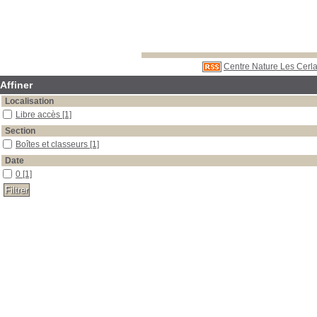
Centre Nature Les Cerla
Affiner
Localisation
Libre accès
[1]
Section
Boîtes et classeurs
[1]
Date
0
[1]