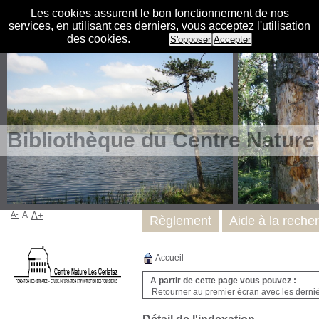
Les cookies assurent le bon fonctionnement de nos
services, en utilisant ces derniers, vous acceptez l'utilisation
des cookies.
S'opposer
Accepter
Bibliothèque du Centre Nature
A-
A
A+
Règlement
Aide à la reche
Accueil
A partir de cette page vous pouvez :
Retourner au premier écran avec les dernièr