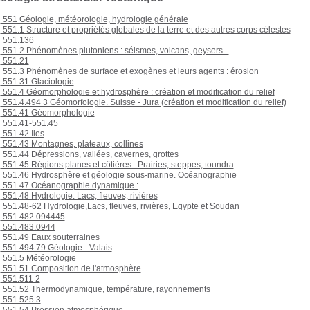
551 Géologie, météorologie, hydrologie générale
551.1 Structure et propriétés globales de la terre et des autres corps célestes
551.136
551.2 Phénomènes plutoniens : séismes, volcans, geysers...
551.21
551.3 Phénomènes de surface et exogènes et leurs agents : érosion
551.31 Glaciologie
551.4 Géomorphologie et hydrosphère : création et modification du relief
551.4.494 3 Géomorfologie. Suisse - Jura (création et modification du relief)
551.41 Géomorphologie
551.41-551.45
551.42 Iles
551.43 Montagnes, plateaux, collines
551.44 Dépressions, vallées, cavernes, grottes
551.45 Régions planes et côtières : Prairies, steppes, toundra
551.46 Hydrosphère et géologie sous-marine. Océanographie
551.47 Océanographie dynamique :
551.48 Hydrologie. Lacs, fleuves, rivières
551.48-62 Hydrologie,Lacs, fleuves, rivières, Egypte et Soudan
551.482 094445
551.483.0944
551.49 Eaux souterraines
551.494 79 Géologie - Valais
551.5 Météorologie
551.51 Composition de l'atmosphère
551.511 2
551.52 Thermodynamique, température, rayonnements
551.525 3