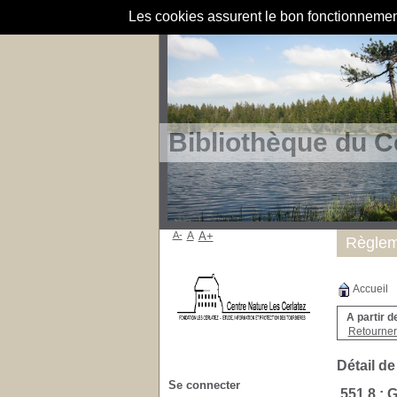
Les cookies assurent le bon fonctionnement 
Bibliothèque du C
A-
A
A+
Règlem
Accueil
A partir d
Retourner 
Détail de
Se connecter
551.8 : 