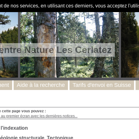
de nos services, en utilisant ces derniers, vous acceptez l'util
entre Nature Les Cerlatez
ent
Aide à la recherche
Tarifs d'envoi en Suisse
e cette page vous pouvez :
au premier écran avec les dernières notices...
 l'indexation
Géologie structurale. Tectonique