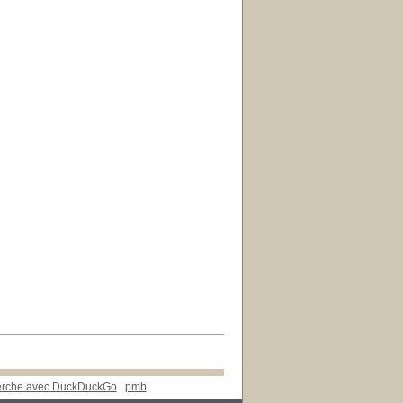
herche avec DuckDuckGo
pmb