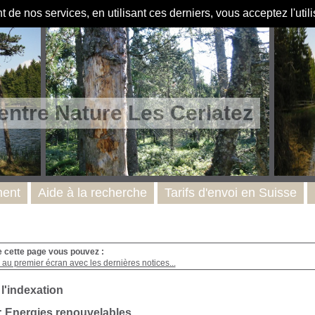
de nos services, en utilisant ces derniers, vous acceptez l'util
entre Nature Les Cerlatez
ent
Aide à la recherche
Tarifs d'envoi en Suisse
e cette page vous pouvez :
au premier écran avec les dernières notices...
 l'indexation
: Energies renouvelables