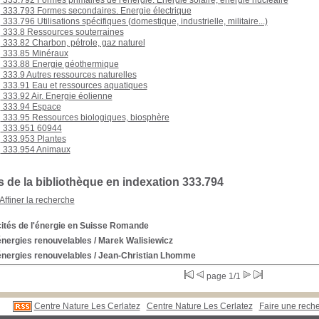
333.792 Formes primaires de l'énergie. Energie solaire, énergie nucléaire
333.793 Formes secondaires. Energie électrique
333.796 Utilisations spécifiques (domestique, industrielle, militaire...)
333.8 Ressources souterraines
333.82 Charbon, pétrole, gaz naturel
333.85 Minéraux
333.88 Energie géothermique
333.9 Autres ressources naturelles
333.91 Eau et ressources aquatiques
333.92 Air. Energie éolienne
333.94 Espace
333.95 Ressources biologiques, biosphère
333.951 60944
333.953 Plantes
333.954 Animaux
 de la bibliothèque en indexation 333.794
Affiner la recherche
cités de l'énergie en Suisse Romande
énergies renouvelables
/ Marek Walisiewicz
énergies renouvelables
/ Jean-Christian Lhomme
page 1/1
Centre Nature Les Cerlatez
Centre Nature Les Cerlatez
Faire une rec