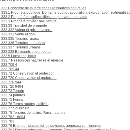
333 Economie de la terre et des ressources naturelles
333.1 Propriété publique. Domaine public : acquisition, expropriation, nationalisat
333.2 Propriété de collectivités non gouvernementales
333.3 Propriété privée : bail, tenure
333.33 Transfert de propriété
333.332 Valeur et prix de la terre
333.333 Vente et don
333.335 Terrains ruraux
333.336 Terrains industriels
333.337 Terrains urbains
333.338 Bâtiments et demeures
333.5 Locations, baux
333.7 Ressources naturelles et énergie
333.709 4
333.709 44
333.72 Conservation et protection
333.720 Conservation et protection
333.720 944
333.720 9494
333.73 Terrain
333.74 pâtures
333.75 Forêts
333.76 Terres rurales, cultivés
333.77 Sol urbain
333.78 Terrains de loisirs. Parcs naturels
333.782 16094
333.783
333.79 Energie : classer ici les ouvrages généraux sur l'énergie