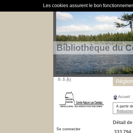
Les cookies assurent le bon fonctionnement 
Bibliothèque du C
A-
A
A+
Règlem
Accueil
A partir d
Retourner 
Détail de
Se connecter
333.794 