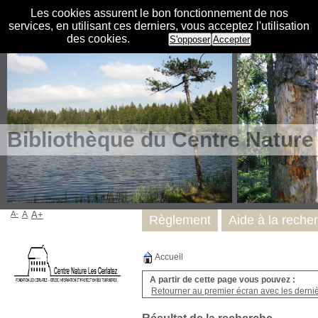
Les cookies assurent le bon fonctionnement de nos
services, en utilisant ces derniers, vous acceptez l'utilisation
des cookies.
S'opposer
Accepter
Bibliothèque du Centre Nature
A-
A
A+
Règlement
Aide à la reche
Accueil
A partir de cette page vous pouvez :
Retourner au premier écran avec les dernièr