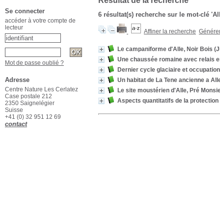
Résultat de la recherche
Se connecter
6 résultat(s) recherche sur le mot-clé 'Al
accéder à votre compte de
lecteur
Affiner la recherche
Générer 
Le campaniforme d'Alle, Noir Bois (J
Une chaussée romaine avec relais ent
Mot de passe oublié ?
Dernier cycle glaciaire et occupation
Adresse
Un habitat de La Tene ancienne a Alle
Centre Nature Les Cerlatez
Le site moustérien d'Alle, Pré Monsie
Case postale 212
Aspects quantitatifs de la protectio
2350 Saignelégier
Suisse
+41 (0) 32 951 12 69
contact