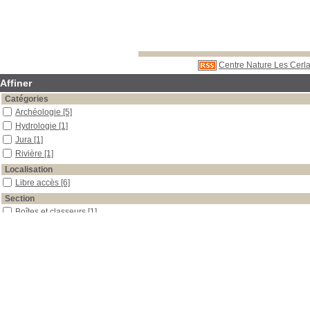
Centre Nature Les Cerla
Affiner
Catégories
Archéologie
[5]
Hydrologie
[1]
Jura
[1]
Rivière
[1]
Localisation
Libre accès
[6]
Section
Boîtes et classeurs
[1]
Périodiques
[5]
Date
2008
[1]
2000
[1]
1999
[2]
1997
[1]