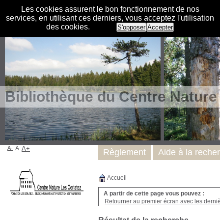
Les cookies assurent le bon fonctionnement de nos
services, en utilisant ces derniers, vous acceptez l'utilisation
des cookies.
S'opposer
Accepter
Bibliothèque du Centre Nature
A-
A
A+
Règlement
Aide à la reche
Accueil
A partir de cette page vous pouvez :
Retourner au premier écran avec les dernièr