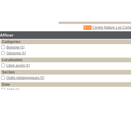
Centre Nature Les Cerla
Affiner
Catégories
Biologie
[1]
Géologie
[1]
Localisation
Libre accès
[1]
Section
Outils pédagogiques
[1]
Date
1996
[1]
Auteur
Tavernier
[1]