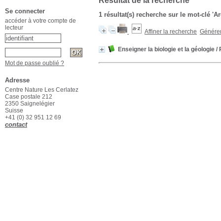
Résultat de la recherche
Se connecter
1 résultat(s) recherche sur le mot-clé '
accéder à votre compte de
lecteur
Affiner la recherche
Générer 
Enseigner la biologie et la géologie
/ 
Mot de passe oublié ?
Adresse
Centre Nature Les Cerlatez
Case postale 212
2350 Saignelégier
Suisse
+41 (0) 32 951 12 69
contact