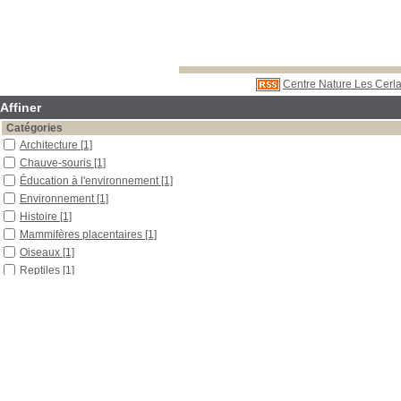
Centre Nature Les Cerla
Affiner
Catégories
Architecture
[1]
Chauve-souris
[1]
Éducation à l'environnement
[1]
Environnement
[1]
Histoire
[1]
Mammifères placentaires
[1]
Oiseaux
[1]
Reptiles
[1]
Localisation
Libre accès
[5]
Réserve
[1]
Section
Boîtes et classeurs
[2]
Documentaires
[1]
Outils pédagogiques
[1]