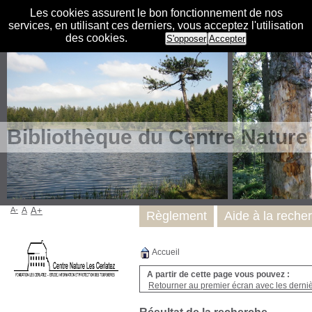
Les cookies assurent le bon fonctionnement de nos
services, en utilisant ces derniers, vous acceptez l'utilisation
des cookies.
S'opposer
Accepter
Bibliothèque du Centre Nature
A-
A
A+
Règlement
Aide à la reche
Accueil
A partir de cette page vous pouvez :
Retourner au premier écran avec les dernièr