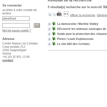
Résultat de la recherche
Se connecter
5 résultat(s) recherche sur le mot-clé 'B
accéder à votre compte de
lecteur
Affiner la recherche
Générer 
La damassine
/ Martine Voidey
Découvrir les animaux sauvages de
Mot de passe oublié ?
Guide pour la protection des chauves
Adresse
Pistes
/ Louis Espinassous
Centre Nature Les Cerlatez
Le site bâti des Cerlatez
Case postale 212
2350 Saignelégier
Suisse
+41 (0) 32 951 12 69
contact