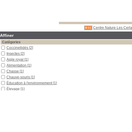
Centre Nature Les Cerla
Affiner
Catégories
Coccinellidés
[2]
Insectes
[2]
Aigle royal
[1]
Alimentation
[1]
Chasse
[1]
Chauve-souris
[1]
Éducation à l'environnement
[1]
Élevage
[1]
Hérisson
[1]
Invertébrés
[1]
Lynx
[1]
Mammifères placentaires
[1]
Protection de l'environnement
[1]
Puceron du pêcher
[1]
Vertébrés
[1]