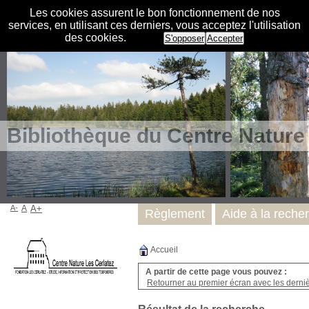
Les cookies assurent le bon fonctionnement de nos
services, en utilisant ces derniers, vous acceptez l'utilisation
des cookies.
S'opposer
Accepter
Bibliothèque du Centre Nature
A-
A
A+
Règlement
Aide à la reche
Accueil
A partir de cette page vous pouvez :
Retourner au premier écran avec les dernièr