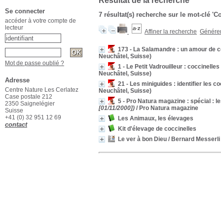
Résultat de la recherche
Se connecter
7 résultat(s) recherche sur le mot-clé 'C
accéder à votre compte de
lecteur
Affiner la recherche
Générer 
173 - La Salamandre : un amour de c
Neuchâtel, Suisse)
Mot de passe oublié ?
1 - Le Petit Vadrouilleur : coccinelles
Neuchâtel, Suisse)
Adresse
21 - Les miniguides : identifier les c
Centre Nature Les Cerlatez
Neuchâtel, Suisse)
Case postale 212
5 - Pro Natura magazine : spécial : l
2350 Saignelégier
[01/11/2000])
/ Pro Natura magazine
Suisse
+41 (0) 32 951 12 69
Les Animaux, les élevages
contact
Kit d'élevage de coccinelles
Le ver à bon Dieu
/ Bernard Messerli