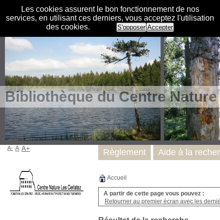
Les cookies assurent le bon fonctionnement de nos
services, en utilisant ces derniers, vous acceptez l'utilisation
des cookies.
S'opposer
Accepter
Bibliothèque du Centre Nature
A-
A
A+
Règlement
Aide à la reche
Accueil
A partir de cette page vous pouvez :
Retourner au premier écran avec les dernièr