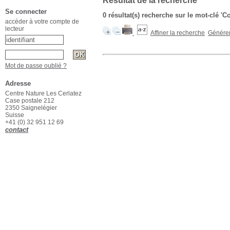
Résultat de la recherche
Se connecter
0 résultat(s) recherche sur le mot-clé '
accéder à votre compte de
lecteur
Affiner la recherche
Générer 
Mot de passe oublié ?
Adresse
Centre Nature Les Cerlatez
Case postale 212
2350 Saignelégier
Suisse
+41 (0) 32 951 12 69
contact