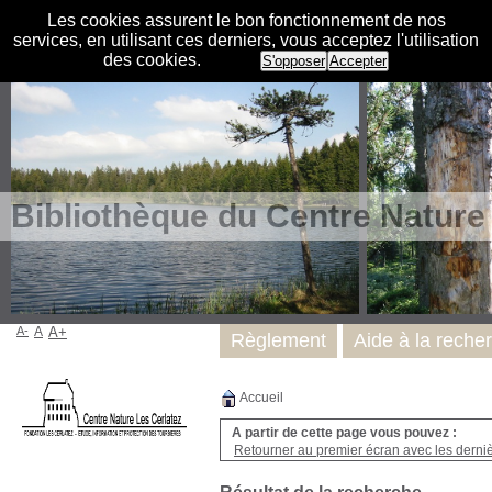
Les cookies assurent le bon fonctionnement de nos
services, en utilisant ces derniers, vous acceptez l'utilisation
des cookies.
S'opposer
Accepter
Bibliothèque du Centre Nature
A-
A
A+
Règlement
Aide à la reche
Accueil
A partir de cette page vous pouvez :
Retourner au premier écran avec les dernièr