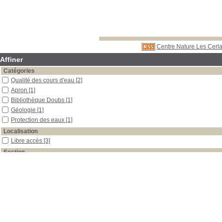
Centre Nature Les Cerla
Affiner
Catégories
Qualité des cours d'eau
[2]
Apron
[1]
Bibliothèque Doubs
[1]
Géologie
[1]
Protection des eaux
[1]
Localisation
Libre accès
[3]
Section
Boîtes et classeurs
[3]
Date
2016
[1]
2015
[1]
1994
[1]
Auteur