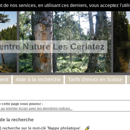
de nos services, en utilisant ces derniers, vous acceptez l'util
entre Nature Les Cerlatez
ent
Aide à la recherche
Tarifs d'envoi en Suisse
e cette page vous pouvez :
au premier écran avec les dernières notices...
 de la recherche
s) recherche sur le mot-clé 'Nappe phréatique'