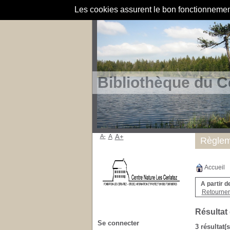
Les cookies assurent le bon fonctionnement 
Bibliothèque du C
A-
A
A+
Règlem
Accueil
A partir d
Retourner 
Résultat
Se connecter
3 résultat(