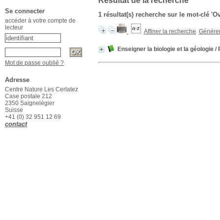
Résultat de la recherche
Se connecter
1 résultat(s) recherche sur le mot-clé 'O
accéder à votre compte de
lecteur
Affiner la recherche
Générer 
Enseigner la biologie et la géologie
/ 
Mot de passe oublié ?
Adresse
Centre Nature Les Cerlatez
Case postale 212
2350 Saignelégier
Suisse
+41 (0) 32 951 12 69
contact