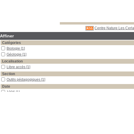
Centre Nature Les Cerla
Affiner
Catégories
Biologie
[1]
Géologie
[1]
Localisation
Libre accès
[1]
Section
Outils pédagogiques
[1]
Date
1996
[1]
Auteur
Tavernier
[1]