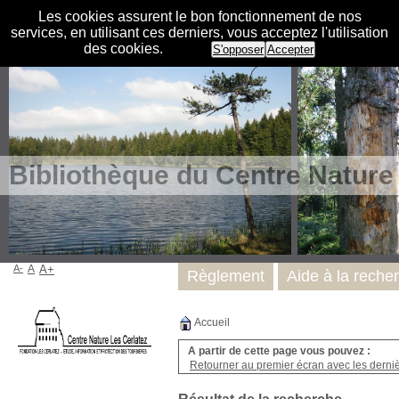
Les cookies assurent le bon fonctionnement de nos
services, en utilisant ces derniers, vous acceptez l'utilisation
des cookies.
S'opposer
Accepter
Bibliothèque du Centre Nature
A-
A
A+
Règlement
Aide à la reche
Accueil
A partir de cette page vous pouvez :
Retourner au premier écran avec les dernièr