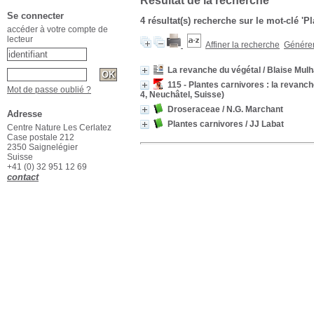
Résultat de la recherche
Se connecter
4 résultat(s) recherche sur le mot-clé 'P
accéder à votre compte de
lecteur
Affiner la recherche
Générer 
La revanche du végétal
/ Blaise Mul
115 - Plantes carnivores : la revanc
Mot de passe oublié ?
4, Neuchâtel, Suisse)
Droseraceae
/ N.G. Marchant
Adresse
Plantes carnivores
/ JJ Labat
Centre Nature Les Cerlatez
Case postale 212
2350 Saignelégier
Suisse
+41 (0) 32 951 12 69
contact