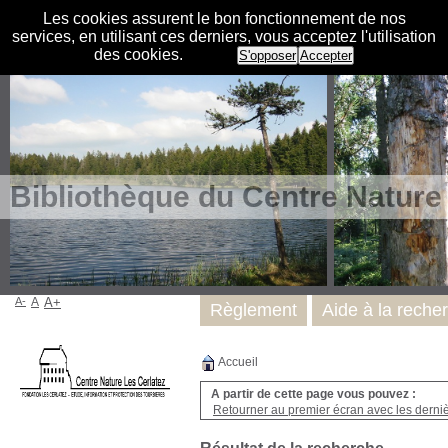
Les cookies assurent le bon fonctionnement de nos
services, en utilisant ces derniers, vous acceptez l'utilisation
des cookies.
S'opposer
Accepter
Bibliothèque du Centre Nature
A-
A
A+
Règlement
Aide à la reche
Accueil
A partir de cette page vous pouvez :
Retourner au premier écran avec les dernièr