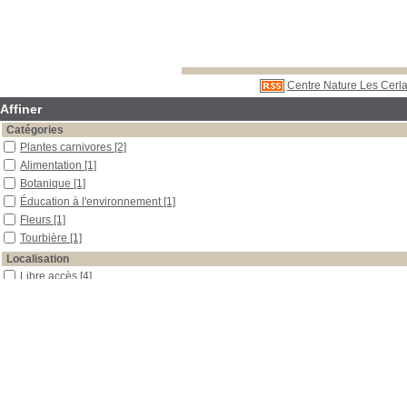
Centre Nature Les Cerla
Affiner
Catégories
Plantes carnivores
[2]
Alimentation
[1]
Botanique
[1]
Éducation à l'environnement
[1]
Fleurs
[1]
Tourbière
[1]
Localisation
Libre accès
[4]
Réserve
[2]
Section
Boîtes et classeurs
[2]
Périodiques
[2]
Réserve
[2]
Date