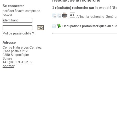
Résultat de la recherche
Se connecter
1 résultat(s) recherche sur le mot-clé '
accéder à votre compte de
lecteur
Affiner la recherche
Générer 
Occupations protohistoriques au su
Mot de passe oublié ?
Adresse
Centre Nature Les Cerlatez
Case postale 212
2350 Saignelégier
Suisse
+41 (0) 32 951 12 69
contact