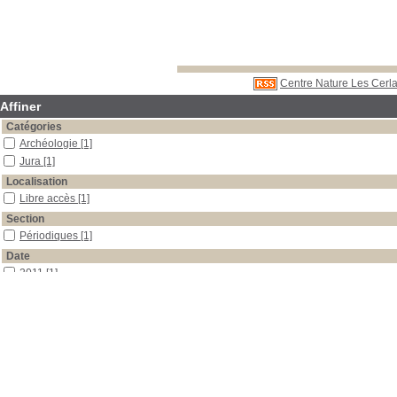
Centre Nature Les Cerla
Affiner
Catégories
Archéologie
[1]
Jura
[1]
Localisation
Libre accès
[1]
Section
Périodiques
[1]
Date
2011
[1]
Auteur
Wey
[1]