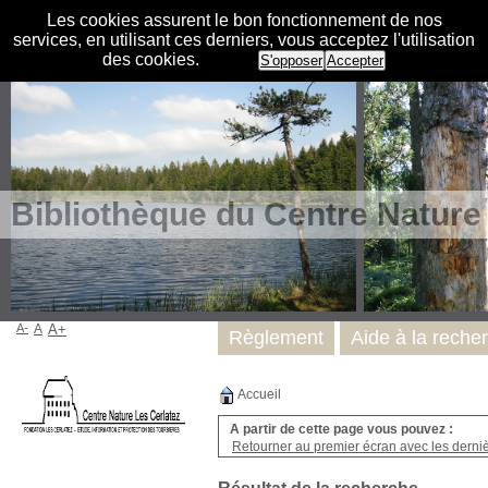
Les cookies assurent le bon fonctionnement de nos
services, en utilisant ces derniers, vous acceptez l'utilisation
des cookies.
S'opposer
Accepter
Bibliothèque du Centre Nature
A-
A
A+
Règlement
Aide à la reche
Accueil
A partir de cette page vous pouvez :
Retourner au premier écran avec les dernièr