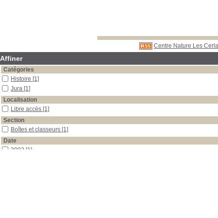
Centre Nature Les Cerla
Affiner
Catégories
Histoire
[1]
Jura
[1]
Localisation
Libre accès
[1]
Section
Boîtes et classeurs
[1]
Date
2003
[1]
Auteur
Glaenzer
[1]