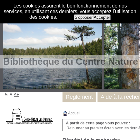
Les cookies assurent le bon fonctionnement de nos
services, en utilisant ces derniers, vous acceptez l'utilisation
des cookies.
S'opposer
Accepter
Bibliothèque du Centre Nature
A-
A
A+
Règlement
Aide à la reche
Accueil
A partir de cette page vous pouvez :
Retourner au premier écran avec les dernièr