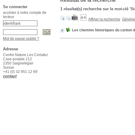
Résultat de la recherche
Se connecter
1 résultat(s) recherche sur le mot-clé 'S
accéder à votre compte de
lecteur
Affiner la recherche
Générer 
Les chemins historiques du canton 
Mot de passe oublié ?
Adresse
Centre Nature Les Cerlatez
Case postale 212
2350 Saignelégier
Suisse
+41 (0) 32 951 12 69
contact