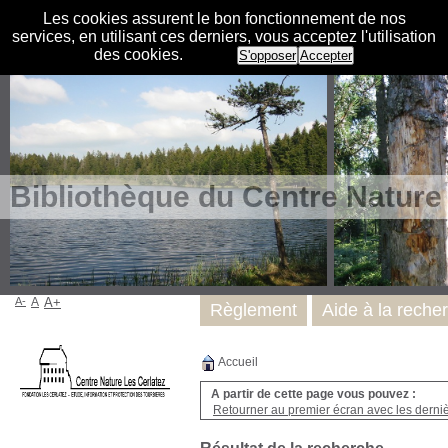
Les cookies assurent le bon fonctionnement de nos
services, en utilisant ces derniers, vous acceptez l'utilisation
des cookies.
S'opposer
Accepter
Bibliothèque du Centre Nature
A-
A
A+
Règlement
Aide à la reche
Accueil
A partir de cette page vous pouvez :
Retourner au premier écran avec les dernièr