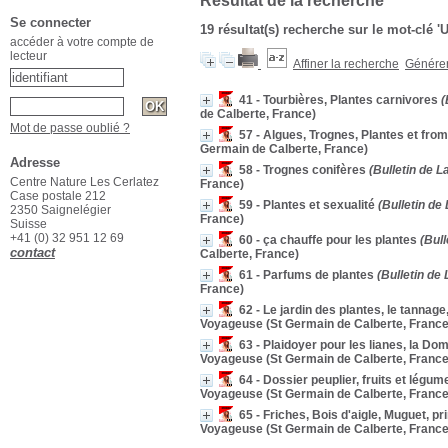
Résultat de la recherche
Se connecter
19 résultat(s) recherche sur le mot-clé 'U
accéder à votre compte de
lecteur
Affiner la recherche
Générer 
41 - Tourbières, Plantes carnivores
(
de Calberte, France)
Mot de passe oublié ?
57 - Algues, Trognes, Plantes et fro
Germain de Calberte, France)
Adresse
58 - Trognes conifères
(Bulletin de 
Centre Nature Les Cerlatez
France)
Case postale 212
59 - Plantes et sexualité
(Bulletin de
2350 Saignelégier
France)
Suisse
+41 (0) 32 951 12 69
60 - ça chauffe pour les plantes
(Bull
contact
Calberte, France)
61 - Parfums de plantes
(Bulletin de
France)
62 - Le jardin des plantes, le tannag
Voyageuse (St Germain de Calberte, France
63 - Plaidoyer pour les lianes, la Dom
Voyageuse (St Germain de Calberte, France
64 - Dossier peuplier, fruits et légume
Voyageuse (St Germain de Calberte, France
65 - Friches, Bois d'aigle, Muguet, 
Voyageuse (St Germain de Calberte, France