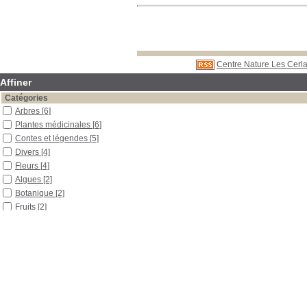
Centre Nature Les Cerla
Affiner
Catégories
Arbres
[6]
Plantes médicinales
[6]
Contes et légendes
[5]
Divers
[4]
Fleurs
[4]
Algues
[2]
Botanique
[2]
Fruits
[2]
Histoire
[2]
Mycologie
[2]
Arbustes
[1]
Biologie
[1]
Développement
[1]
Eau et santé
[1]
Érosion
[1]