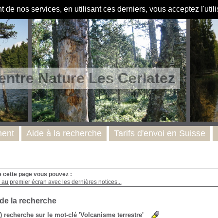
de nos services, en utilisant ces derniers, vous acceptez l'util
entre Nature Les Cerlatez
ent
Aide à la recherche
Tarifs d'envoi en Suisse
e cette page vous pouvez :
au premier écran avec les dernières notices...
 de la recherche
s) recherche sur le mot-clé 'Volcanisme terrestre'