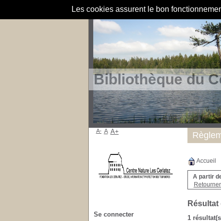
Les cookies assurent le bon fonctionnement 
Bibliothèque du C
A-
A
A+
Règlem
Accueil
A partir d
Retourner 
Résultat
Se connecter
1 résultat(