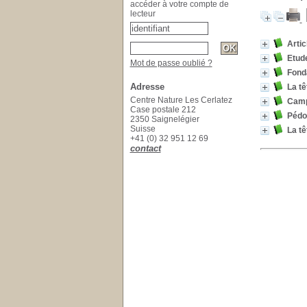
accéder à votre compte de
lecteur
Artic
Etude
Mot de passe oublié ?
Fonda
Adresse
La tê
Centre Nature Les Cerlatez
Camp
Case postale 212
Pédol
2350 Saignelégier
Suisse
La tê
+41 (0) 32 951 12 69
contact