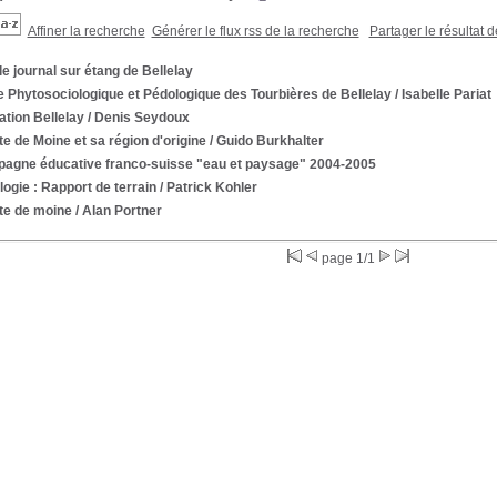
Affiner la recherche
Générer le flux rss de la recherche
Partager le résultat 
le journal sur étang de Bellelay
 Phytosociologique et Pédologique des Tourbières de Bellelay
/ Isabelle Pariat
tion Bellelay
/ Denis Seydoux
te de Moine et sa région d'origine
/ Guido Burkhalter
agne éducative franco-suisse "eau et paysage" 2004-2005
ogie : Rapport de terrain
/ Patrick Kohler
te de moine
/ Alan Portner
page 1/1