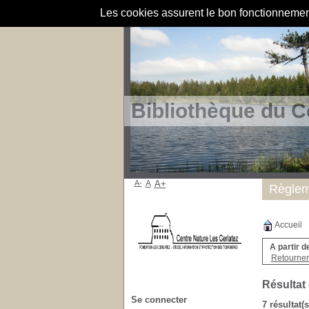
Les cookies assurent le bon fonctionnement 
Bibliothèque du C
A-
A
A+
Règlem
Accueil
A partir d
Retourner 
Résultat
Se connecter
7 résultat(