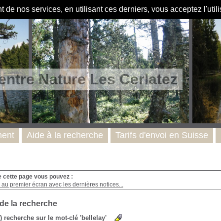
de nos services, en utilisant ces derniers, vous acceptez l'util
entre Nature Les Cerlatez
ent
Aide à la recherche
Tarifs d'envoi en Suisse
e cette page vous pouvez :
au premier écran avec les dernières notices...
 de la recherche
s) recherche sur le mot-clé 'bellelay'