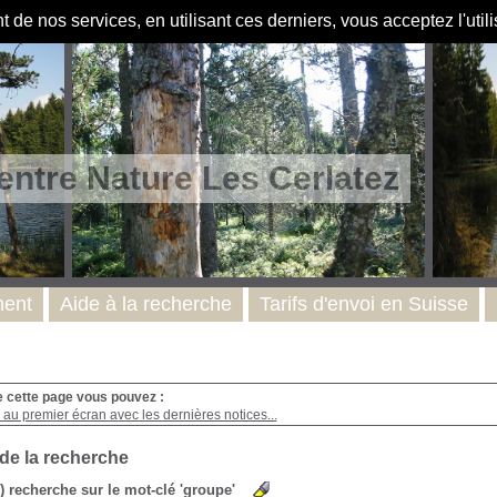
de nos services, en utilisant ces derniers, vous acceptez l'util
entre Nature Les Cerlatez
ent
Aide à la recherche
Tarifs d'envoi en Suisse
e cette page vous pouvez :
au premier écran avec les dernières notices...
 de la recherche
s) recherche sur le mot-clé 'groupe'