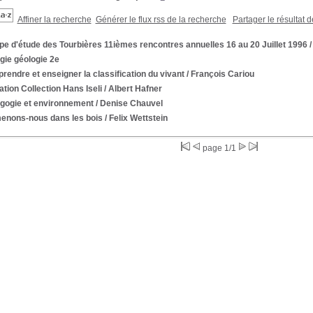
Affiner la recherche
Générer le flux rss de la recherche
Partager le résultat 
e d'étude des Tourbières 11ièmes rencontres annuelles 16 au 20 Juillet 1996
/
gie géologie 2e
endre et enseigner la classification du vivant
/ François Cariou
tion Collection Hans Iseli
/ Albert Hafner
gogie et environnement
/ Denise Chauvel
enons-nous dans les bois
/ Felix Wettstein
page 1/1