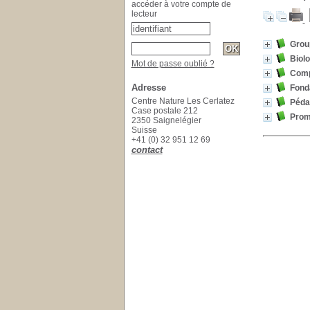
accéder à votre compte de
lecteur
Group
Biolo
Mot de passe oublié ?
Compr
Adresse
Fonda
Centre Nature Les Cerlatez
Péda
Case postale 212
Prom
2350 Saignelégier
Suisse
+41 (0) 32 951 12 69
contact