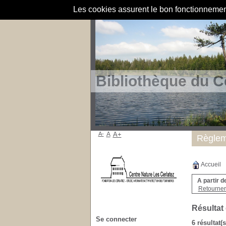
Les cookies assurent le bon fonctionnement 
Bibliothèque du C
A-
A
A+
Règlem
Accueil
A partir d
Retourner 
Résultat
Se connecter
6 résultat(