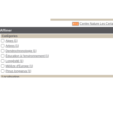
Centre Nature Les Cerla
Affiner
Catégories
Alpes
[1]
Arbres
[1]
Dendrochronologie
[1]
Éducation à l'environnement
[1]
Longévité
[1]
Mélèze d'Europe
[1]
Pinus longaeva
[1]
Localisation
Libre accès
[2]
Réserve
[1]
Section
Périodiques
[2]
Réserve
[1]
Date