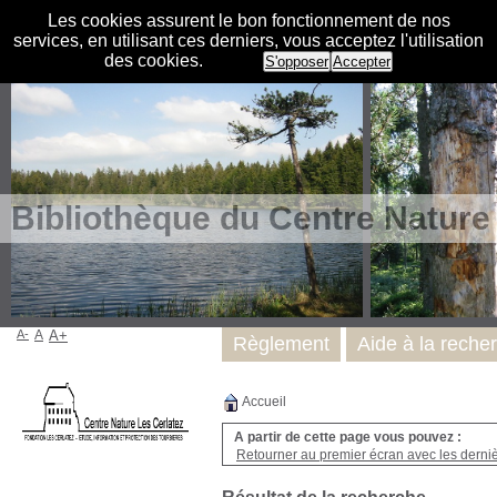
Les cookies assurent le bon fonctionnement de nos
services, en utilisant ces derniers, vous acceptez l'utilisation
des cookies.
S'opposer
Accepter
Bibliothèque du Centre Nature
A-
A
A+
Règlement
Aide à la reche
Accueil
A partir de cette page vous pouvez :
Retourner au premier écran avec les dernièr