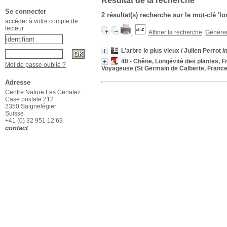
Résultat de la recherche
Se connecter
2 résultat(s) recherche sur le mot-clé 'l
accéder à votre compte de
lecteur
Affiner la recherche
Générer 
L'arbre le plus vieux
/ Julien Perrot
i
40 - Chêne, Longévité des plantes, F
Mot de passe oublié ?
Voyageuse (St Germain de Calberte, France
Adresse
Centre Nature Les Cerlatez
Case postale 212
2350 Saignelégier
Suisse
+41 (0) 32 951 12 69
contact