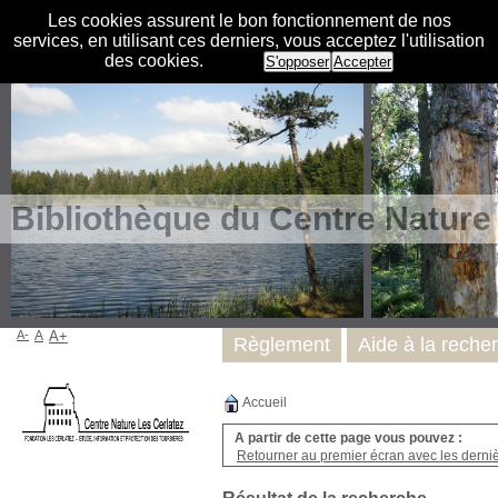
Les cookies assurent le bon fonctionnement de nos
services, en utilisant ces derniers, vous acceptez l'utilisation
des cookies.
S'opposer
Accepter
Bibliothèque du Centre Nature
A-
A
A+
Règlement
Aide à la reche
Accueil
A partir de cette page vous pouvez :
Retourner au premier écran avec les dernièr