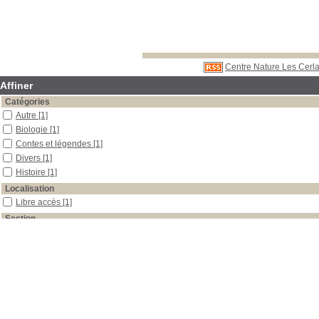
Centre Nature Les Cerla
Affiner
Catégories
Autre
[1]
Biologie
[1]
Contes et légendes
[1]
Divers
[1]
Histoire
[1]
Localisation
Libre accès
[1]
Section
Périodiques
[1]
Date
2009
[1]
Auteur
La Garance voyageuse
[1]