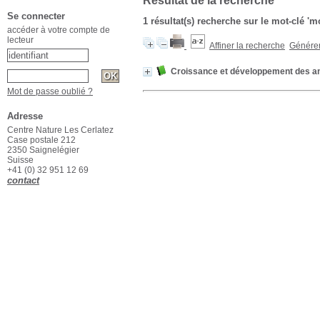
Résultat de la recherche
Se connecter
1 résultat(s) recherche sur le mot-clé 'm
accéder à votre compte de
lecteur
Affiner la recherche
Générer 
Croissance et développement des a
Mot de passe oublié ?
Adresse
Centre Nature Les Cerlatez
Case postale 212
2350 Saignelégier
Suisse
+41 (0) 32 951 12 69
contact