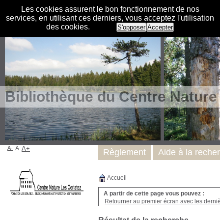
Les cookies assurent le bon fonctionnement de nos
services, en utilisant ces derniers, vous acceptez l'utilisation
des cookies.
S'opposer
Accepter
Bibliothèque du Centre Nature
A-
A
A+
Règlement
Aide à la reche
Accueil
A partir de cette page vous pouvez :
Retourner au premier écran avec les dernièr