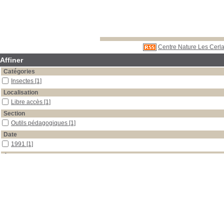
Centre Nature Les Cerla
Affiner
Catégories
Insectes
[1]
Localisation
Libre accès
[1]
Section
Outils pédagogiques
[1]
Date
1991
[1]
Auteur
Pattier
[1]