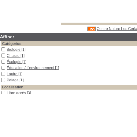
Centre Nature Les Cerla
Affiner
Catégories
Biologie
[1]
Chasse
[1]
Écologie
[1]
Éducation à l'environnement
[1]
Loutre
[1]
Pelage
[1]
Localisation
Libre accès
[3]
Section
Outils pédagogiques
[1]
Périodiques
[2]
Date
2011
[1]
2008
[1]