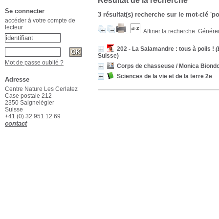
Résultat de la recherche
Se connecter
3 résultat(s) recherche sur le mot-clé 'po
accéder à votre compte de
lecteur
Affiner la recherche
Générer 
202 - La Salamandre : tous à poils !
(
Suisse)
Mot de passe oublié ?
Corps de chasseuse
/ Monica Biond
Sciences de la vie et de la terre 2e
Adresse
Centre Nature Les Cerlatez
Case postale 212
2350 Saignelégier
Suisse
+41 (0) 32 951 12 69
contact