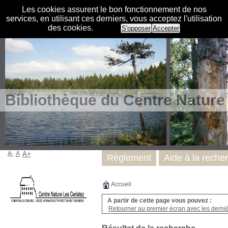
Les cookies assurent le bon fonctionnement de nos
services, en utilisant ces derniers, vous acceptez l'utilisation
des cookies.
S'opposer
Accepter
Bibliothèque du Centre Nature
A-
A
A+
Règlement
Aide à la reche
Accueil
A partir de cette page vous pouvez :
Retourner au premier écran avec les dernièr