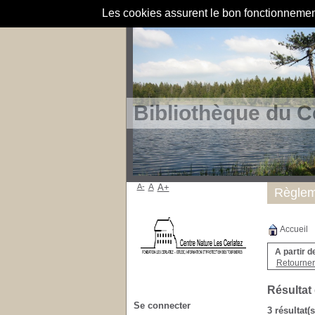
Les cookies assurent le bon fonctionnement 
Bibliothèque du C
A-
A
A+
Règlem
Accueil
A partir d
Retourner 
Résultat
Se connecter
3 résultat(