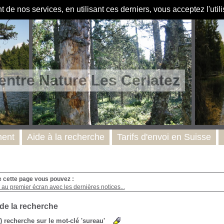
de nos services, en utilisant ces derniers, vous acceptez l'util
entre Nature Les Cerlatez
ent
Aide à la recherche
Tarifs d'envoi en Suisse
e cette page vous pouvez :
au premier écran avec les dernières notices...
 de la recherche
s) recherche sur le mot-clé 'sureau'