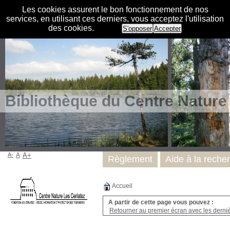
Les cookies assurent le bon fonctionnement de nos
services, en utilisant ces derniers, vous acceptez l'utilisation
des cookies.
S'opposer
Accepter
Bibliothèque du Centre Nature
A-
A
A+
Règlement
Aide à la reche
Accueil
A partir de cette page vous pouvez :
Retourner au premier écran avec les dernièr