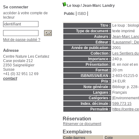
Le loup
/ Jean-Marc Landry
Se connecter
accéder à votre compte de
Public
ISBD
lecteur
Titre :
Le loup : biolog
Type de document :
texte imprimé
Auteurs :
Jean-Marc Land
Mot de passe oublié ?
Editeur :
[Lausanne] : De
Année de publication :
2001
Adresse
Collection :
Les Sentiers du
Centre Nature Les Cerlatez
Importance :
240 p.
Case postale 212
Présentation :
ill. en noir et en
2350 Saignelégier
Suisse
Format :
20 cm
+41 (0) 32 951 12 69
ISBN/ISSN/EAN :
2-603-01215-0
contact
Prix :
24 EUR
Note générale :
Bibliogr. p. 228
Langues :
Français
Catégories :
[Environnement
Index. décimale :
599.773 15
Permalink :
https://centre-
Réservation
Réserver ce document
Exemplaires
Code-barres
Cote