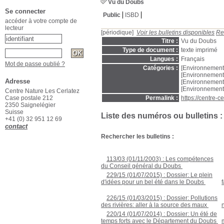
Vu du Doubs
Se connecter
Public
ISBD
accéder à votre compte de
lecteur
[périodique]
Voir les bulletins disponibles
Re
Titre :
Vu du Doubs
Type de document :
texte imprimé
Langues :
Français
Mot de passe oublié ?
Catégories :
[Environnement
[Environnement
Adresse
[Environnement
[Environnement
Centre Nature Les Cerlatez
Case postale 212
Permalink :
https://centre-
2350 Saignelégier
Suisse
Liste des numéros ou bulletins :
+41 (0) 32 951 12 69
contact
Rechercher les bulletins :
113/03 (01/11/2003) : Les compétences
du Conseil général du Doubs
;
229/15 (01/07/2015) : Dossier: Le plein
d'idées pour un bel été dans le Doubs
;
226/15 (01/03/2015) : Dossier: Pollutions
des rivières: aller à la source des maux
;
220/14 (01/07/2014) : Dossier: Un été de
temps forts avec le Département du Doubs
;