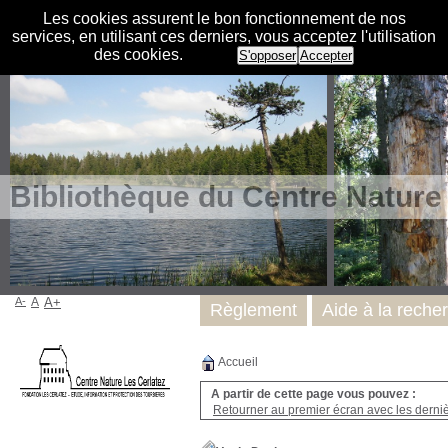
Les cookies assurent le bon fonctionnement de nos
services, en utilisant ces derniers, vous acceptez l'utilisation
des cookies.
S'opposer
Accepter
Bibliothèque du Centre Nature
A-
A
A+
Règlement
Aide à la reche
Accueil
A partir de cette page vous pouvez :
Retourner au premier écran avec les dernièr