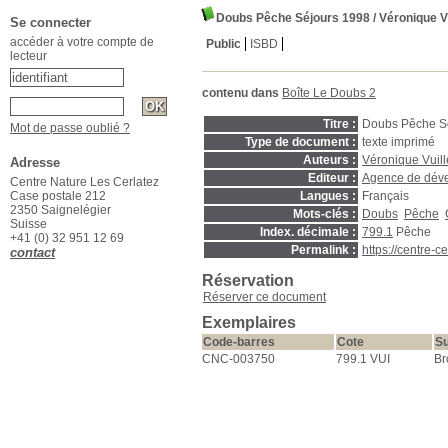
Doubs Pêche Séjours 1998
/ Véronique Vu
Se connecter
accéder à votre compte de
Public
ISBD
lecteur
contenu dans
Boîte Le Doubs 2
Titre :
Doubs Pêche Sé
Mot de passe oublié ?
Type de document :
texte imprimé
Auteurs :
Véronique Vuill
Adresse
Editeur :
Agence de dév
Centre Nature Les Cerlatez
Case postale 212
Langues :
Français
2350 Saignelégier
Mots-clés :
Doubs
Pêche
Suisse
Index. décimale :
799.1
Pêche
+41 (0) 32 951 12 69
Permalink :
https://centre-
contact
Réservation
Réserver ce document
Exemplaires
Code-barres
Cote
Su
CNC-003750
799.1 VUI
Br