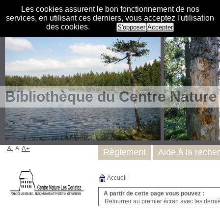
Les cookies assurent le bon fonctionnement de nos
services, en utilisant ces derniers, vous acceptez l'utilisation
des cookies.
S'opposer
Accepter
Bibliothèque du Centre Nature
A-
A
A+
Règlement
Aide à la reche
Accueil
A partir de cette page vous pouvez :
Retourner au premier écran avec les dernièr