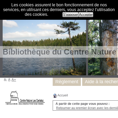
Les cookies assurent le bon fonctionnement de nos
services, en utilisant ces derniers, vous acceptez l'utilisation
des cookies.
S'opposer
Accepter
Bibliothèque du Centre Nature
A-
A
A+
Règlement
Aide à la reche
Accueil
A partir de cette page vous pouvez :
Retourner au premier écran avec les dernièr