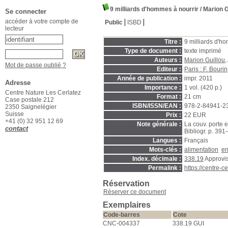
9 milliards d'hommes à nourrir
/ Marion G
Se connecter
accéder à votre compte de
Public
ISBD
lecteur
Titre :
9 milliards d'h
Type de document :
texte imprimé
Auteurs :
Marion Guillou
,
Mot de passe oublié ?
Editeur :
Paris : F. Bourin
Année de publication :
impr. 2011
Adresse
Importance :
1 vol. (420 p.)
Centre Nature Les Cerlatez
Format :
21 cm
Case postale 212
ISBN/ISSN/EAN :
978-2-84941-2
2350 Saignelégier
Suisse
Prix :
22 EUR
+41 (0) 32 951 12 69
Note générale :
La couv. porte e
contact
Bibliogr. p. 391
Langues :
Français
Mots-clés :
alimentation
en
Index. décimale :
338.19
Approvis
Permalink :
https://centre-
Réservation
Réserver ce document
Exemplaires
Code-barres
Cote
CNC-004337
338.19 GUI