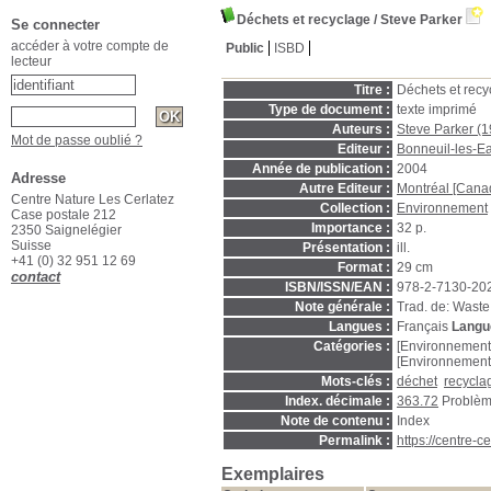
Déchets et recyclage
/ Steve Parker
Se connecter
accéder à votre compte de
Public
ISBD
lecteur
Titre :
Déchets et recy
Type de document :
texte imprimé
Auteurs :
Steve Parker (19
Mot de passe oublié ?
Editeur :
Bonneuil-les-E
Année de publication :
2004
Adresse
Autre Editeur :
Montréal [Canad
Centre Nature Les Cerlatez
Collection :
Environnement
Case postale 212
Importance :
32 p.
2350 Saignelégier
Suisse
Présentation :
ill.
+41 (0) 32 951 12 69
Format :
29 cm
contact
ISBN/ISSN/EAN :
978-2-7130-20
Note générale :
Trad. de: Waste
Langues :
Français
Langue
Catégories :
[Environnement
[Environnement
Mots-clés :
déchet
recycla
Index. décimale :
363.72
Problème
Note de contenu :
Index
Permalink :
https://centre-
Exemplaires