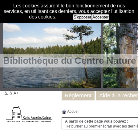
Les cookies assurent le bon fonctionnement de nos
services, en utilisant ces derniers, vous acceptez l'utilisation
des cookies.
S'opposer
Accepter
Bibliothèque du Centre Nature
A-
A
A+
Règlement
Aide à la reche
Accueil
A partir de cette page vous pouvez :
Retourner au premier écran avec les dernièr