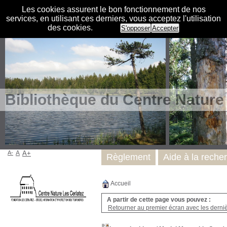
Les cookies assurent le bon fonctionnement de nos
services, en utilisant ces derniers, vous acceptez l'utilisation
des cookies.
S'opposer
Accepter
Bibliothèque du Centre Nature
A-
A
A+
Règlement
Aide à la reche
Accueil
A partir de cette page vous pouvez :
Retourner au premier écran avec les dernièr