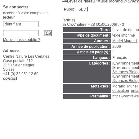
Lever de rideau
/ Muriel Morand
in Croc'n
Se connecter
Public
ISBD
accéder à votre compte de
lecteur
[article]
in
Croc'nature
>
28 [01/06/2006]
. - 3
Titre :
Lever de rideau
Type de document :
texte imprimé
Mot de passe oublié ?
Auteurs :
Muriel Morand
,
Année de publication :
2006
Adresse
Article en page(s) :
3
Centre Nature Les Cerlatez
Langues :
Français
Case postale 212
Catégories :
[Environnement
2350 Saignelégier
[Environnement
Suisse
Sciences:Biolog
+41 (0) 32 951 12 69
[Environnement
contact
Sciences:Biolog
Mots-clés :
Morand, Muriel
éducation
enfa
Permalink :
https://centre-