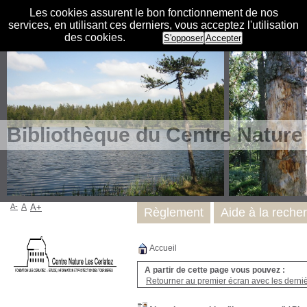
Les cookies assurent le bon fonctionnement de nos
services, en utilisant ces derniers, vous acceptez l'utilisation
des cookies.
S'opposer
Accepter
Bibliothèque du Centre Nature
A-
A
A+
Règlement
Aide à la reche
Accueil
A partir de cette page vous pouvez :
Retourner au premier écran avec les dernièr