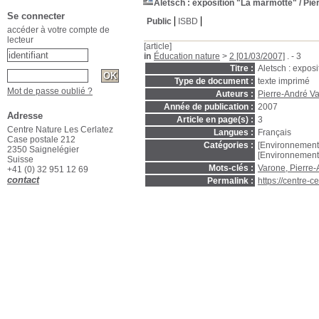
Aletsch : exposition "La marmotte"
/ Pie
Se connecter
Public
ISBD
accéder à votre compte de
lecteur
[article]
in
Éducation nature
>
2 [01/03/2007]
. - 3
Titre :
Aletsch : expos
Type de document :
texte imprimé
Mot de passe oublié ?
Auteurs :
Pierre-André V
Année de publication :
2007
Adresse
Article en page(s) :
3
Centre Nature Les Cerlatez
Langues :
Français
Case postale 212
Catégories :
[Environnement
2350 Saignelégier
[Environnement
Suisse
Mots-clés :
Varone, Pierre
+41 (0) 32 951 12 69
contact
Permalink :
https://centre-