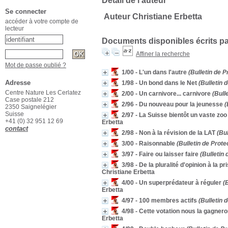
Détail de l'auteur
Se connecter
Auteur Christiane Erbetta
accéder à votre compte de
lecteur
Documents disponibles écrits pa
Affiner la recherche
Mot de passe oublié ?
1/00 - L'un dans l'autre
(Bulletin de P
Adresse
1/98 - Un bond dans le Net
(Bulletin 
Centre Nature Les Cerlatez
2/00 - Un carnivore... carnivore
(Bulle
Case postale 212
2/96 - Du nouveau pour la jeunesse
(
2350 Saignelégier
Suisse
2/97 - La Suisse bientôt un vaste zoo
+41 (0) 32 951 12 69
Erbetta
contact
2/98 - Non à la révision de la LAT
(Bul
3/00 - Raisonnable
(Bulletin de Prote
3/97 - Faire ou laisser faire
(Bulletin 
3/98 - De la pluralité d'opinion à la pr
Christiane Erbetta
4/00 - Un superprédateur à réguler
(B
Erbetta
4/97 - 100 membres actifs
(Bulletin 
4/98 - Cette votation nous la gagnero
Erbetta