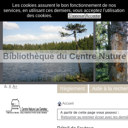
Les cookies assurent le bon fonctionnement de nos
services, en utilisant ces derniers, vous acceptez l'utilisation
des cookies.
S'opposer
Accepter
Bibliothèque du Centre Nature
A-
A
A+
Règlement
Aide à la reche
Accueil
A partir de cette page vous pouvez :
Retourner au premier écran avec les dernièr