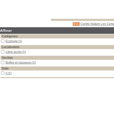
Centre Nature Les Cerla
Affiner
Catégories
Écologie
[1]
Localisation
Libre accès
[1]
Section
Boîtes et classeurs
[1]
Date
0
[1]
Auteur
Gerster
[1]