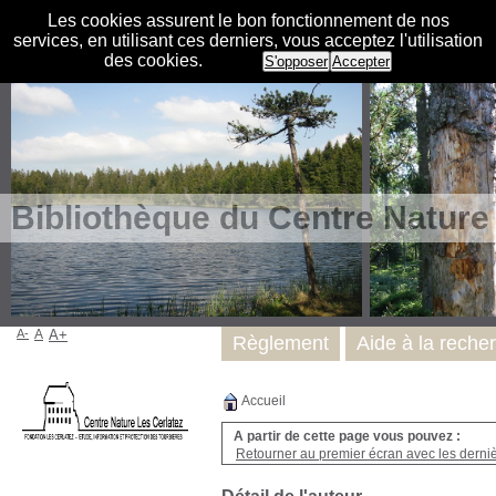
Les cookies assurent le bon fonctionnement de nos
services, en utilisant ces derniers, vous acceptez l'utilisation
des cookies.
S'opposer
Accepter
Bibliothèque du Centre Nature
A-
A
A+
Règlement
Aide à la reche
Accueil
A partir de cette page vous pouvez :
Retourner au premier écran avec les dernièr