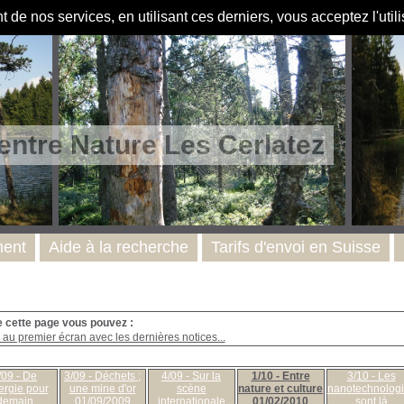
de nos services, en utilisant ces derniers, vous acceptez l'util
entre Nature Les Cerlatez
ent
Aide à la recherche
Tarifs d'envoi en Suisse
e cette page vous pouvez :
au premier écran avec les dernières notices...
/09 - De
3/09 - Déchets ;
4/09 - Sur la
1/10 - Entre
3/10 - Les
ergie pour
une mine d'or
scène
nature et culture
nanotechnolog
demain
01/09/2009
internationale
01/02/2010
sont là