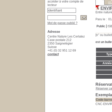
accéder à votre compte de
01
lecteur
ENVI
Entre nature
Paru le : 0
Mot de passe oublié ?
Public
IS
Adresse
[n° ou bullet
Centre Nature Les Cerlatez
Case postale 212
est un bulle
2350 Saignelégier
Suisse
+41 (0) 32 951 12 69
contact
Typ
Année 
Réserva
Réserver c
Exempla
Code-barre
CNC-ENVI