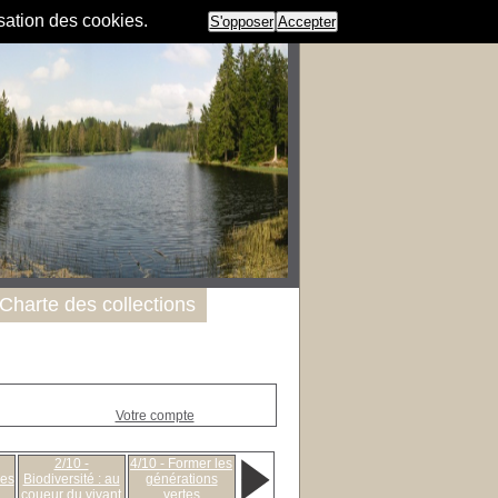
isation des cookies.
S'opposer
Accepter
Charte des collections
Votre compte
2/10 -
4/10 - Former les
ies
Biodiversité : au
générations
coueur du vivant
vertes