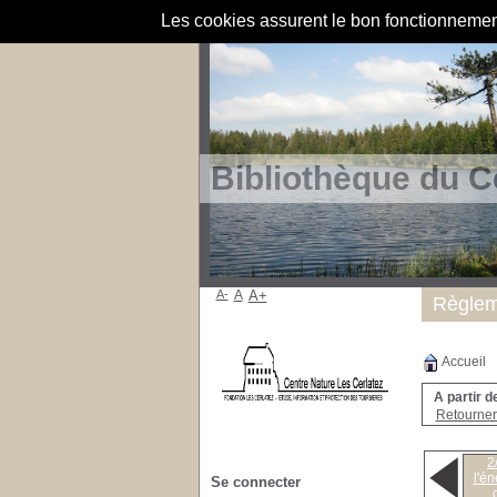
Les cookies assurent le bon fonctionnement 
Bibliothèque du C
A-
A
A+
Règlem
Accueil
A partir d
Retourner 
2
l'én
Se connecter