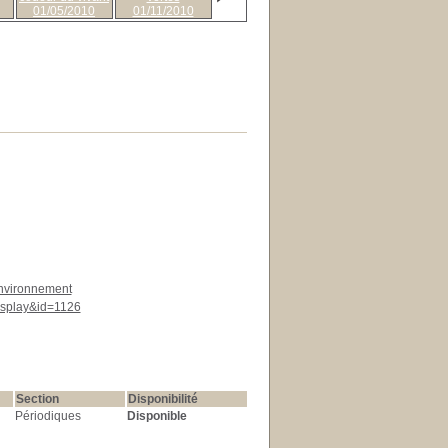
01/05/2010
01/11/2010
environnement
display&id=1126
Section
Disponibilité
Périodiques
Disponible