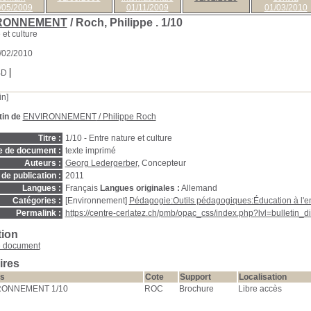
/05/2009
01/11/2009
01/03/2010
RONNEMENT
/ Roch, Philippe .
1/10
 et culture
1/02/2010
BD
in]
tin de
ENVIRONNEMENT
/ Philippe Roch
Titre :
1/10 - Entre nature et culture
e de document :
texte imprimé
Auteurs :
Georg Ledergerber
, Concepteur
de publication :
2011
Langues :
Français
Langues originales :
Allemand
Catégories :
[Environnement]
Pédagogie:Outils pédagogiques:Éducation à l'
Permalink :
https://centre-cerlatez.ch/pmb/opac_css/index.php?lvl=bulletin_
tion
e document
ires
s
Cote
Support
Localisation
RONNEMENT 1/10
ROC
Brochure
Libre accès