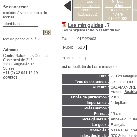
4 - Les
5 - Les
miniguides : les
miniguides : les
Se connecter
lichens
poissons de
in
accéder à votre compte de
01/02/2002
rivière
lecteur
01/06/2002
Les miniguides
.
7
Les miniguides : les oiseaux du lac
Paru le : 01/02/2003
Mot de passe oublié ?
Public
ISBD
Adresse
Centre Nature Les Cerlatez
[n° ou bulletin]
Case postale 212
2350 Saignelégier
est un bulletin de
Les miniguides
Suisse
+41 (0) 32 951 12 69
Titre :
7 - Les miniguid
contact
Type de document :
texte imprimé
Auteurs :
SALAMANDRE (R
Auteur ;
Béatric
Année de publication :
2003
Importance :
1 dépliant
Présentation :
ill.
Format :
15 cm
Note générale :
Annexe du numé
Langues :
Français
Mots-clés :
oiseau
lac
grè
Index. décimale :
570
Sciences de