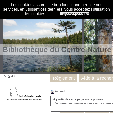
Les cookies assurent le bon fonctionnement de nos
services, en utilisant ces derniers, vous acceptez l'utilisation
des cookies.
S'opposer
Accepter
Bibliothèque du Centre Nature
A-
A
A+
Règlement
Aide à la reche
Accueil
A partir de cette page vous pouvez :
Retourner au premier écran avec les dernièr