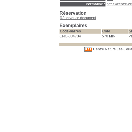
Permalink :
https://centre-
Réservation
Réserver ce document
Exemplaires
Code-barres
Cote
S
CNC-004734
570 MIN
Pé
Centre Nature Les Cerla