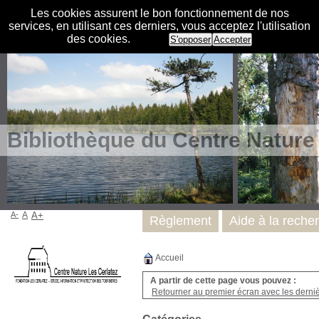
Les cookies assurent le bon fonctionnement de nos
services, en utilisant ces derniers, vous acceptez l'utilisation
des cookies.
S'opposer
Accepter
Bibliothèque du Centre Nature
A-
A
A+
Règlement
Aide à la reche
Accueil
A partir de cette page vous pouvez :
Retourner au premier écran avec les dernièr