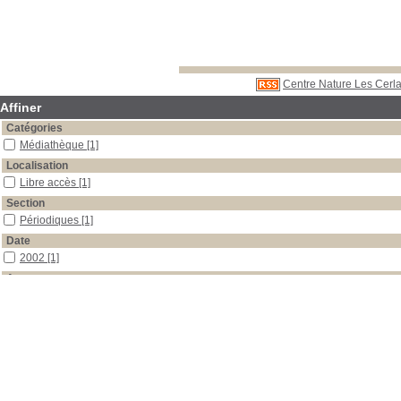
Centre Nature Les Cerla
Affiner
Catégories
Médiathèque
[1]
Localisation
Libre accès
[1]
Section
Périodiques
[1]
Date
2002
[1]
Auteur
Girard
[1]