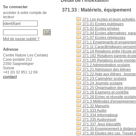
Détail de l'indexation
Se connecter
371.33 : Matériels, équipement
accéder à votre compte de
lecteur
371 Les écoles et leurs activité
371.01 Ecoles publiques
371.02 Ecoles privées
371.04 Ecoles alternatives, para
371.07 Ecoles religieuses
Mot de passe oublié ?
371.1 Enseignants et enseigne
371.11 Caractéristiques personn
Adresse
371.19 Relations entre l'école 
Centre Nature Les Cerlatez
371.192 Relations parents-écol
Case postale 212
371.195 Relations école-monde d
2350 Saignelégier
371.2 Administration scolaire
Suisse
371.21 Admission des élèves
+41 (0) 32 951 12 69
371.22 Aide aux élèves : bourse
contact
371.23 Calendrier scolaire
371.24 Journée scolaire
371.25 Organisation des groupe
371.26 Examens et contrôle
371.28 Echec et réussite scolair
371.3 Méthodes d'enseignement 
371.32 Manuels
371.333 Audio
371.334 Informatique
371.335 Audiovisuel
371.337 Jeux éducatifs
371.35 Enseignement à distanc
371.36 Etudes des cas. Travail 