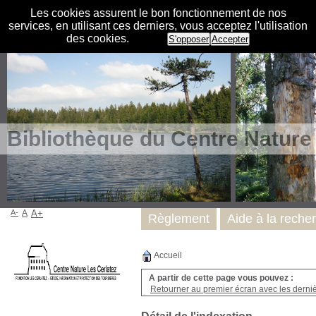
Les cookies assurent le bon fonctionnement de nos
services, en utilisant ces derniers, vous acceptez l'utilisation
des cookies.
S'opposer
Accepter
Bibliothèque du Centre Nature
A-
A
A+
Règlement
Aide à la reche
Accueil
A partir de cette page vous pouvez :
Retourner au premier écran avec les dernièr