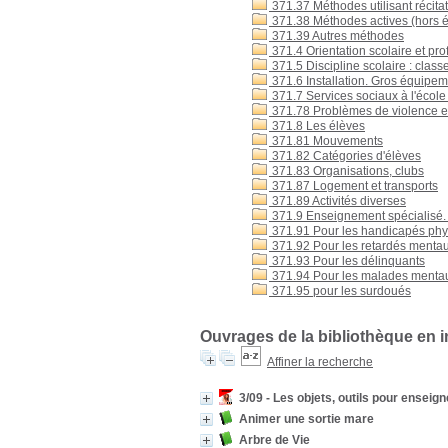
371.37 Méthodes utilisant récitat
371.38 Méthodes actives (hors é
371.39 Autres méthodes
371.4 Orientation scolaire et pro
371.5 Discipline scolaire : classe
371.6 Installation. Gros équipeme
371.7 Services sociaux à l'école :
371.78 Problèmes de violence e
371.8 Les élèves
371.81 Mouvements
371.82 Catégories d'élèves
371.83 Organisations, clubs
371.87 Logement et transports
371.89 Activités diverses
371.9 Enseignement spécialisé.
371.91 Pour les handicapés ph
371.92 Pour les retardés menta
371.93 Pour les délinquants
371.94 Pour les malades menta
371.95 pour les surdoués
Ouvrages de la bibliothèque en 
Affiner la recherche
3/09 - Les objets, outils pour enseign
Animer une sortie mare
Arbre de Vie