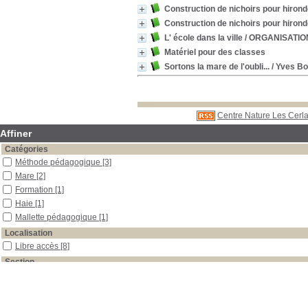
Construction de nichoirs pour hirond
Construction de nichoirs pour hirond
L' école dans la ville
/ ORGANISATI
Matériel pour des classes
Sortons la mare de l'oubli...
/ Yves B
Centre Nature Les Cerla
Affiner
Catégories
Méthode pédagogique
[3]
Mare
[2]
Formation
[1]
Haie
[1]
Mallette pédagogique
[1]
Localisation
Libre accès
[8]
Section
Boîtes et classeurs
[2]
Outils pédagogiques
[5]
Périodiques
[1]