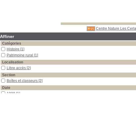
Centre Nature Les Cerla
Affiner
Catégories
Histoire
[1]
Patrimoine rural
[1]
Localisation
Libre accès
[2]
Section
Boîtes et classeurs
[2]
Date
1998
[1]
0
[1]
Auteur
Defer
[1]
Morin
[1]