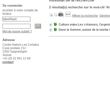
Résultat de la recherche
Se connecter
2 résultat(s) recherche sur le mot-clé 'Ar
accéder à votre compte de
lecteur
Affiner la recherche
Générer 
Culture enjeu Les créateurs, l'argent,
Dans la Somme, autour de la tourbe
/
Mot de passe oublié ?
Adresse
Centre Nature Les Cerlatez
Case postale 212
2350 Saignelégier
Suisse
+41 (0) 32 951 12 69
contact