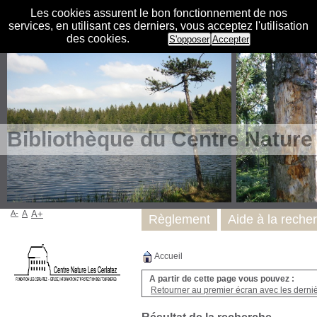
Les cookies assurent le bon fonctionnement de nos
services, en utilisant ces derniers, vous acceptez l'utilisation
des cookies.
S'opposer
Accepter
Bibliothèque du Centre Nature
A-
A
A+
Règlement
Aide à la reche
Accueil
A partir de cette page vous pouvez :
Retourner au premier écran avec les dernièr