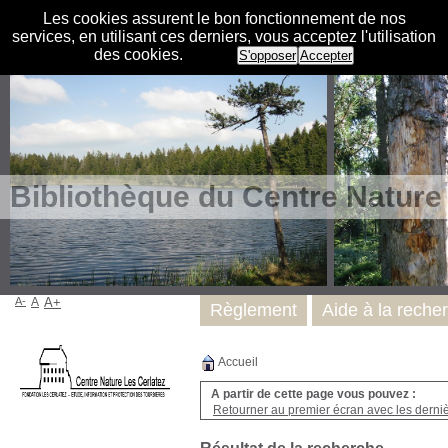
Les cookies assurent le bon fonctionnement de nos
services, en utilisant ces derniers, vous acceptez l'utilisation
des cookies.
S'opposer
Accepter
Bibliothèque du Centre Nature
A-
A
A+
Règlement
Aide à la reche
Accueil
A partir de cette page vous pouvez :
Retourner au premier écran avec les dernièr