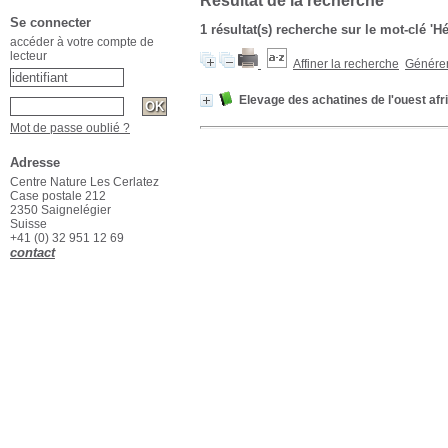
Résultat de la recherche
Se connecter
1 résultat(s) recherche sur le mot-clé 'Hé
accéder à votre compte de
lecteur
Affiner la recherche
Générer 
Elevage des achatines de l'ouest afr
Mot de passe oublié ?
Adresse
Centre Nature Les Cerlatez
Case postale 212
2350 Saignelégier
Suisse
+41 (0) 32 951 12 69
contact