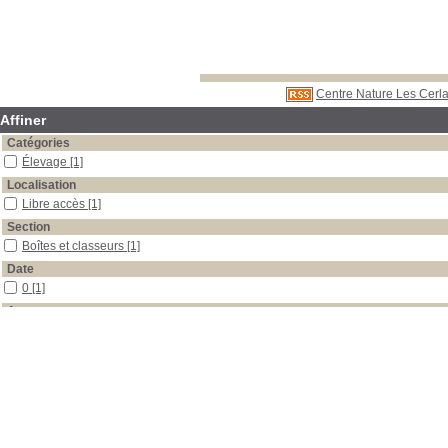
Centre Nature Les Cerla
Affiner
Catégories
Élevage
[1]
Localisation
Libre accès
[1]
Section
Boîtes et classeurs
[1]
Date
0
[1]
Auteur
Dupre
[1]